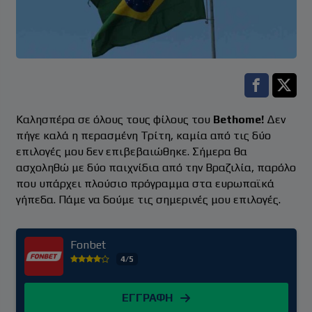
Facebook s
Twitt
Καλησπέρα σε όλους τους φίλους του
Bethome!
Δεν
πήγε καλά η περασμένη Τρίτη, καμία από τις δύο
επιλογές μου δεν επιβεβαιώθηκε. Σήμερα θα
ασχοληθώ με δύο παιχνίδια από την Βραζιλία, παρόλο
που υπάρχει πλούσιο πρόγραμμα στα ευρωπαϊκά
γήπεδα. Πάμε να δούμε τις σημερινές μου επιλογές.
Fonbet
4/5
ΕΓΓΡΑΦΗ