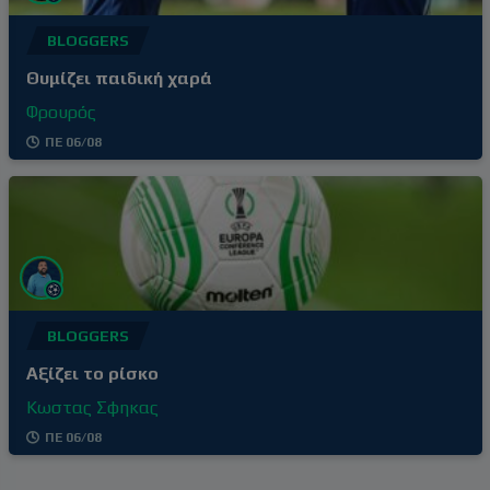
BLOGGERS
Θυμίζει παιδική χαρά
Φρουρός
ΠΕ 06/08
BLOGGERS
Αξίζει το ρίσκο
Κωστας Σφηκας
ΠΕ 06/08