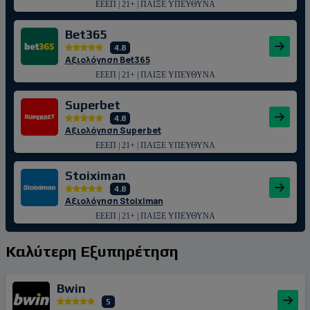
ΕΕΕΠ | 21+ | ΠΑΙΞΕ ΥΠΕΥΘΥΝΑ
Bet365
4.8
Αξιολόγηση Bet365
ΕΕΕΠ | 21+ | ΠΑΙΞΕ ΥΠΕΥΘΥΝΑ
Superbet
4.8
Αξιολόγηση Superbet
ΕΕΕΠ | 21+ | ΠΑΙΞΕ ΥΠΕΥΘΥΝΑ
Stoiximan
4.8
Αξιολόγηση Stoiximan
ΕΕΕΠ | 21+ | ΠΑΙΞΕ ΥΠΕΥΘΥΝΑ
Καλύτερη Εξυπηρέτηση
Bwin
5