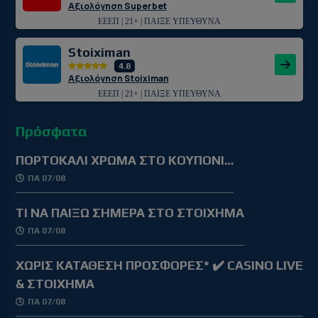
Αξιολόγηση Superbet
ΕΕΕΠ | 21+ | ΠΑΙΞΕ ΥΠΕΥΘΥΝΑ
Stoiximan
4.8
Αξιολόγηση Stoiximan
ΕΕΕΠ | 21+ | ΠΑΙΞΕ ΥΠΕΥΘΥΝΑ
Πρόσφατα
ΠΟΡΤΟΚΑΛΙ ΧΡΩΜΑ ΣΤΟ ΚΟΥΠΟΝΙ…
ΠΑ 07/08
TΙ ΝΑ ΠΑΙΞΩ ΣΗΜΕΡΑ ΣΤΟ ΣΤΟΙΧΗΜΑ
ΠΑ 07/08
ΧΩΡΙΣ ΚΑΤΑΘΕΣΗ ΠΡΟΣΦΟΡΕΣ* ✔️ CASINO LIVE
& ΣΤΟΙΧΗΜΑ
ΠΑ 07/08