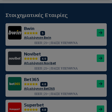
Στοιχηματικές Εταιρίες
Bwin
5
Αξιολόγηση Bwin
ΕΕΕΠ | 21+ | ΠΑΙΞΕ ΥΠΕΥΘΥΝΑ
Novibet
4.9
Αξιολόγηση Novibet
ΕΕΕΠ | 21+ | ΠΑΙΞΕ ΥΠΕΥΘΥΝΑ
Bet365
4.8
Αξιολόγηση Bet365
ΕΕΕΠ | 21+ | ΠΑΙΞΕ ΥΠΕΥΘΥΝΑ
Superbet
4.8