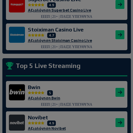
4.9
Αξιολόγηση Superbet Casino Live
ΕΕΕΠ | 21+ | ΠΑΙΞΕ ΥΠΕΥΘΥΝΑ
Stoiximan Casino Live
4.7
Αξιολόγηση Stoiximan Casino Live
ΕΕΕΠ | 21+ | ΠΑΙΞΕ ΥΠΕΥΘΥΝΑ
Top 5 Live Streaming
Bwin
5
Αξιολόγηση Bwin
ΕΕΕΠ | 21+ | ΠΑΙΞΕ ΥΠΕΥΘΥΝΑ
Novibet
4.9
Αξιολόγηση Novibet