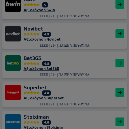
5
Αξιολόγηση Bwin
ΕΕΕΠ | 21+ | ΠΑΙΞΕ ΥΠΕΥΘΥΝΑ
Novibet
4.9
Αξιολόγηση Novibet
ΕΕΕΠ | 21+ | ΠΑΙΞΕ ΥΠΕΥΘΥΝΑ
Bet365
4.8
Αξιολόγηση Bet365
ΕΕΕΠ | 21+ | ΠΑΙΞΕ ΥΠΕΥΘΥΝΑ
Superbet
4.8
Αξιολόγηση Superbet
ΕΕΕΠ | 21+ | ΠΑΙΞΕ ΥΠΕΥΘΥΝΑ
Stoiximan
4.8
Αξιολόγηση Stoiximan