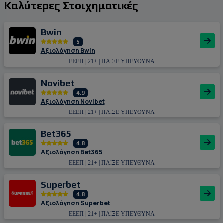
Καλύτερες Στοιχηματικές
Bwin
5
Αξιολόγηση Bwin
ΕΕΕΠ | 21+ | ΠΑΙΞΕ ΥΠΕΥΘΥΝΑ
Novibet
4.9
Αξιολόγηση Novibet
ΕΕΕΠ | 21+ | ΠΑΙΞΕ ΥΠΕΥΘΥΝΑ
Bet365
4.8
Αξιολόγηση Bet365
ΕΕΕΠ | 21+ | ΠΑΙΞΕ ΥΠΕΥΘΥΝΑ
Superbet
4.8
Αξιολόγηση Superbet
ΕΕΕΠ | 21+ | ΠΑΙΞΕ ΥΠΕΥΘΥΝΑ