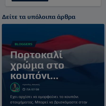
πληροφορίας, πού και πού να αθλείται κιόλας. Όλα
αυτά όταν βρει ελεύθερο χρόνο, κάτι εξαιρετικά
δύσκολο.
Δείτε τα υπόλοιπα άρθρα
BLOGGERS
Πορτοκαλί
χρώμα στο
κουπόνι…
Ηρακλης Αντυπας
ΠΑ 07/08
Έχει αρχίσει να ομορφαίνει το κουπόνι
στοιχήματος. Μπορεί να βρισκόμαστε στην