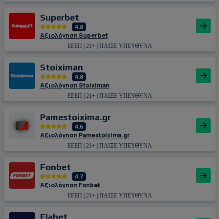
Superbet
4.8
Αξιολόγηση Superbet
ΕΕΕΠ | 21+ | ΠΑΙΞΕ ΥΠΕΥΘΥΝΑ
Stoiximan
4.8
Αξιολόγηση Stoiximan
ΕΕΕΠ | 21+ | ΠΑΙΞΕ ΥΠΕΥΘΥΝΑ
Pamestoixima.gr
4.6
Αξιολόγηση Pamestoixima.gr
ΕΕΕΠ | 21+ | ΠΑΙΞΕ ΥΠΕΥΘΥΝΑ
Fonbet
4.7
Αξιολόγηση Fonbet
ΕΕΕΠ | 21+ | ΠΑΙΞΕ ΥΠΕΥΘΥΝΑ
Εlabet