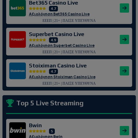
Bet365 Casino Live
4.7
Αξιολόγηση Bet365 Casino Live
ΕΕΕΠ | 21+ | ΠΑΙΞΕ ΥΠΕΥΘΥΝΑ
Superbet Casino Live
4.9
Αξιολόγηση Superbet Casino Live
ΕΕΕΠ | 21+ | ΠΑΙΞΕ ΥΠΕΥΘΥΝΑ
Stoiximan Casino Live
4.7
Αξιολόγηση Stoiximan Casino Live
ΕΕΕΠ | 21+ | ΠΑΙΞΕ ΥΠΕΥΘΥΝΑ
Top 5 Live Streaming
Bwin
5
Αξιολόγηση Bwin