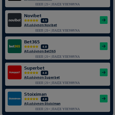
ΕΕΕΠ | 21+ | ΠΑΙΞΕ ΥΠΕΥΘΥΝΑ
Novibet
4.9
Αξιολόγηση Novibet
ΕΕΕΠ | 21+ | ΠΑΙΞΕ ΥΠΕΥΘΥΝΑ
Bet365
4.8
Αξιολόγηση Bet365
ΕΕΕΠ | 21+ | ΠΑΙΞΕ ΥΠΕΥΘΥΝΑ
Superbet
4.8
Αξιολόγηση Superbet
ΕΕΕΠ | 21+ | ΠΑΙΞΕ ΥΠΕΥΘΥΝΑ
Stoiximan
4.8
Αξιολόγηση Stoiximan
ΕΕΕΠ | 21+ | ΠΑΙΞΕ ΥΠΕΥΘΥΝΑ