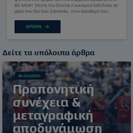
ΙΕΚ ΑΚΜΗ. Όποτε του δίνεται η ευκαιρία ταξιδεύει σε
μέρη που δεν έχει ξαναπάει, στον ελεύθερο του
χρόνου αρέσκεται να παρακολουθεί ταινίες και
σειρές, ενώ είναι “κολλημένος” και με το Football
ΑΡΘΡΑ
Manager. Χόμπι του η συλλογή καπέλων και κασκόλ
από διάφορες ομάδες του κόσμου.
Δείτε τα υπόλοιπα άρθρα
BLOGGERS
Προπονητική
συνέχεια &
μεταγραφική
αποδυνάμωση