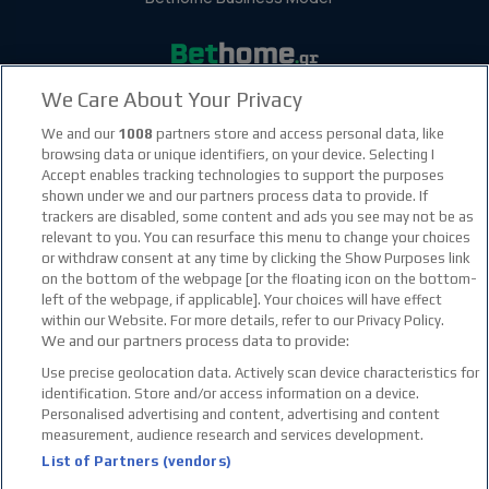
We Care About Your Privacy
facebook social link
instagram social link
youtube social link
tiktok social link
twitter social link
discord social link
We and our
1008
partners store and access personal data, like
browsing data or unique identifiers, on your device. Selecting I
Accept enables tracking technologies to support the purposes
21+
shown under we and our partners process data to provide. If
trackers are disabled, some content and ads you see may not be as
relevant to you. You can resurface this menu to change your choices
or withdraw consent at any time by clicking the Show Purposes link
on the bottom of the webpage [or the floating icon on the bottom-
left of the webpage, if applicable]. Your choices will have effect
within our Website. For more details, refer to our Privacy Policy.
We and our partners process data to provide:
Use precise geolocation data. Actively scan device characteristics for
identification. Store and/or access information on a device.
Personalised advertising and content, advertising and content
measurement, audience research and services development.
List of Partners (vendors)