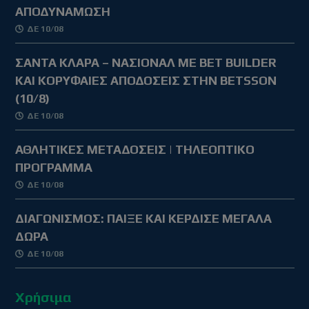
ΑΠΟΔΥΝΑΜΩΣΗ
ΔΕ 10/08
ΣΑΝΤΑ ΚΛΑΡΑ – ΝΑΣΙΟΝΑΛ ΜΕ BET BUILDER
ΚΑΙ ΚΟΡΥΦΑΙΕΣ ΑΠΟΔΟΣΕΙΣ ΣΤΗΝ BETSSON
(10/8)
ΔΕ 10/08
ΑΘΛΗΤΙΚΕΣ ΜΕΤΑΔΟΣΕΙΣ | ΤΗΛΕΟΠΤΙΚΟ
ΠΡΟΓΡΑΜΜΑ
ΔΕ 10/08
ΔΙΑΓΩΝΙΣΜΟΣ: ΠΑΙΞΕ ΚΑΙ ΚΕΡΔΙΣΕ ΜΕΓΑΛΑ
ΔΩΡΑ
ΔΕ 10/08
Χρήσιμα