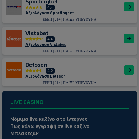
Sportingbet
4.4
Αξιολόγηση Sportingbet
ΕΕΕΠ | 21+ | ΠΑΙΞΕ ΥΠΕΥΘΥΝΑ
Vistabet
4.4
Αξιολόγηση Vistabet
ΕΕΕΠ | 21+ | ΠΑΙΞΕ ΥΠΕΥΘΥΝΑ
Betsson
4.2
Αξιολόγηση Betsson
ΕΕΕΠ | 21+ | ΠΑΙΞΕ ΥΠΕΥΘΥΝΑ
LIVE CASINO
Νόμιμα live καζίνο στο ίντερνετ
Πως κάνω εγγραφή σε live καζίνο
Μπλάκτζακ