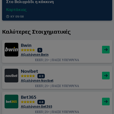
Στο Βελιγράδι η κόκκινη
Καρτάκιας
ΚΥ 09/08
Καλύτερες Στοιχηματικές
Bwin
5
Αξιολόγηση Bwin
ΕΕΕΠ | 21+ | ΠΑΙΞΕ ΥΠΕΥΘΥΝΑ
Novibet
4.9
Αξιολόγηση Novibet
ΕΕΕΠ | 21+ | ΠΑΙΞΕ ΥΠΕΥΘΥΝΑ
Bet365
4.8
Αξιολόγηση Bet365
ΕΕΕΠ | 21+ | ΠΑΙΞΕ ΥΠΕΥΘΥΝΑ