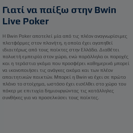
Γιατί να παίξω στην Bwin
Live Poker
Η Bwin Poker αποτελεί μία από τις πλέον αναγνωρίσιμες
πλατφόρμες στον πλανήτη, η οποία έχει αγαπηθεί
ιδιαιτέρως από τους παίκτες στην Ελλάδα. Διαθέτει
πολυετή εμπειρία στον χώρο, ενώ παράλληλα οι παροχές
και η τεράστια γκάμα που προσφέρει καθημερινά μπορεί
να ικανοποιήσει τις ανάγκες ακόμα και των πλέον
απαιτητικών παικτών. Μπορεί η Bwin να έχει σε πρώτο
πλάνο το στοίχημα, ωστόσο έχει εισέλθει στο χώρο του
πόκερ με επιτυχία δημιουργώντας τις κατάλληλες
συνθήκες για να προσελκύσει τους παίκτες.