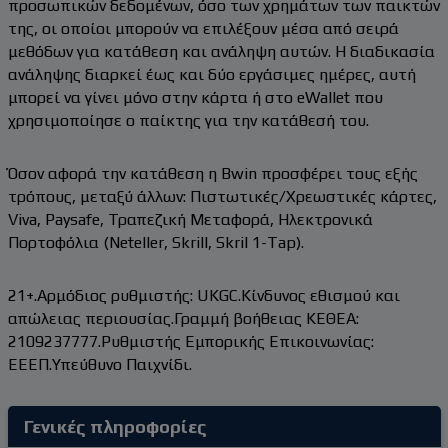
προσωπικών δεδομένων, όσο των χρημάτων των παικτών
της, οι οποίοι μπορούν να επιλέξουν μέσα από σειρά
μεθόδων για κατάθεση και ανάληψη αυτών. Η διαδικασία
ανάληψης διαρκεί έως και δύο εργάσιμες ημέρες, αυτή
μπορεί να γίνει μόνο στην κάρτα ή στο eWallet που
χρησιμοποίησε ο παίκτης για την κατάθεσή του.
Όσον αφορά την κατάθεση η Bwin προσφέρει τους εξής
τρόπους, μεταξύ άλλων: Πιστωτικές/Χρεωστικές κάρτες,
Viva, Paysafe, Τραπεζική Μεταφορά, Ηλεκτρονικά
Πορτοφόλια (Neteller, Skrill, Skril 1-Tap).
21+.Αρμόδιος ρυθμιστής: UKGC.Κίνδυνος εθισμού και
απώλειας περιουσίας.Γραμμή βοήθειας ΚΕΘΕΑ:
2109237777.Ρυθμιστής Εμπορικής Επικοινωνίας:
ΕΕΕΠ.Υπεύθυνο Παιχνίδι.
Γενικές πληροφορίες