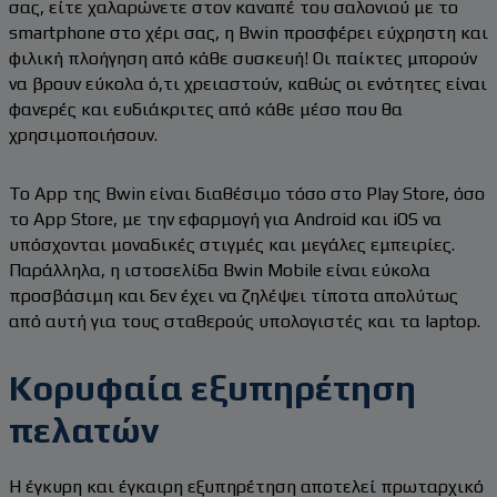
σας, είτε χαλαρώνετε στον καναπέ του σαλονιού με το
smartphone στο χέρι σας, η Bwin προσφέρει εύχρηστη και
φιλική πλοήγηση από κάθε συσκευή! Οι παίκτες μπορούν
να βρουν εύκολα ό,τι χρειαστούν, καθώς οι ενότητες είναι
φανερές και ευδιάκριτες από κάθε μέσο που θα
χρησιμοποιήσουν.
Το App της Bwin είναι διαθέσιμο τόσο στο Play Store, όσο
το App Store, με την εφαρμογή για Android και iOS να
υπόσχονται μοναδικές στιγμές και μεγάλες εμπειρίες.
Παράλληλα, η ιστοσελίδα Bwin Mobile είναι εύκολα
προσβάσιμη και δεν έχει να ζηλέψει τίποτα απολύτως
από αυτή για τους σταθερούς υπολογιστές και τα laptop.
Κορυφαία εξυπηρέτηση
πελατών
Η έγκυρη και έγκαιρη εξυπηρέτηση αποτελεί πρωταρχικό