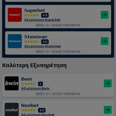
Superbet
4.8
Αξιολόγηση Superbet
ΕΕΕΠ | 21+ | ΠΑΙΞΕ ΥΠΕΥΘΥΝΑ
Stoiximan
4.8
Αξιολόγηση Stoiximan
ΕΕΕΠ | 21+ | ΠΑΙΞΕ ΥΠΕΥΘΥΝΑ
Καλύτερη Εξυπηρέτηση
Bwin
5
Αξιολόγηση Bwin
ΕΕΕΠ | 21+ | ΠΑΙΞΕ ΥΠΕΥΘΥΝΑ
Novibet
4.9
Αξιολόγηση Novibet