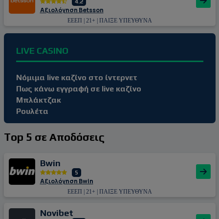
4.2
Αξιολόγηση Betsson
ΕΕΕΠ | 21+ | ΠΑΙΞΕ ΥΠΕΥΘΥΝΑ
LIVE CASINO
Νόμιμα live καζίνο στο ίντερνετ
Πως κάνω εγγραφή σε live καζίνο
Μπλάκτζακ
Ρουλέτα
Top 5 σε Αποδόσεις
Bwin
5
Αξιολόγηση Bwin
ΕΕΕΠ | 21+ | ΠΑΙΞΕ ΥΠΕΥΘΥΝΑ
Novibet