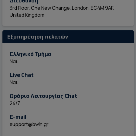
Διεύθυνση
3rd Floor, One New Change, London, EC4M 9AF,
United Kingdom
Εξυπηρέτηση πελατών
Ελληνικό Τμήμα
Ναι
Live Chat
Ναι
Ωράριο Λειτουργίας Chat
24/7
E-mail
support@bwin.gr