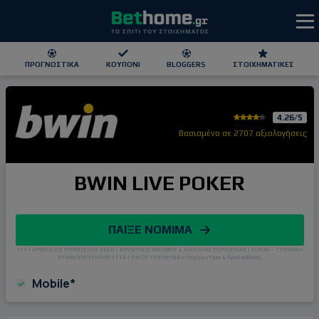
ΠΡΟΓΝΩΣΤΙΚΆ
ΚΟΥΠΌΝΙ
BLOGGERS
ΣΤΟΙΧΗΜΑΤΙΚΕΣ
ΕΕΕΠ | 21+ | ΠΑΙΞΕ ΥΠΕΥΘΥΝΑ
4.26/5
Βασισμένο σε 2707 αξιολογήσεις
BWIN LIVE POKER
ΠΑΙΞΕ ΝΟΜΙΜΑ
21+ | ΑΡΜΟΔΙΟΣ ΡΥΘΜΙΣΤΗΣ ΕΕΕΠ | ΚΙΝΔΥΝΟΣ ΕΘΙΣΜΟΥ & ΑΠΩΛΕΙΑΣ ΠΕΡΙΟΥΣΙΑΣ | ΕΟΠΑΕ – ΓΡΑΜΜΗ
ΣΥΜΒΟΥΛΕΥΤΙΚΗΣ: 1114 | ΠΑΙΞΕ ΥΠΕΥΘΥΝΑ | *Ισχύουν Όροι & Προϋποθέσεις
Mobile*