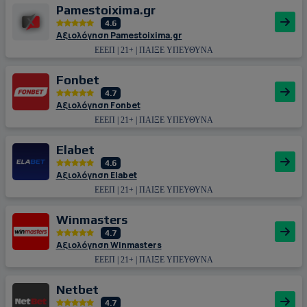
Pamestoixima.gr
4.6
Αξιολόγηση Pamestoixima.gr
ΕΕΕΠ | 21+ | ΠΑΙΞΕ ΥΠΕΥΘΥΝΑ
Fonbet
4.7
Αξιολόγηση Fonbet
ΕΕΕΠ | 21+ | ΠΑΙΞΕ ΥΠΕΥΘΥΝΑ
Εlabet
4.6
Αξιολόγηση Εlabet
ΕΕΕΠ | 21+ | ΠΑΙΞΕ ΥΠΕΥΘΥΝΑ
Winmasters
4.7
Αξιολόγηση Winmasters
ΕΕΕΠ | 21+ | ΠΑΙΞΕ ΥΠΕΥΘΥΝΑ
Netbet
4.7