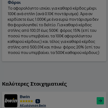
Φόροι
Το αφορολόγητο ισχύει για καθαρό κέρδος μέχρι
100€ ανά στήλη (ανά 0.10€ ποντάρισμα). Άρα αν
κερδίσετε έως 1.000€ με ένα ευρώ ποντάρισμα δεν
θα φορολογηθεί το δελτίο. Για καθαρό κέρδος
στήλης από 100,01 έως 500€: φόρος 15% (επί του
ποσού που υπερβαίνει τα 100€ αφορολόγητου
καθαρού κέρδους) και τέλος για καθαρό κέρδος
στήλης από 500,01€ και πάνω: φόρος 20% (επί του
ποσού που υπερβαίνει τα 500€ καθαρού κέρδους)
Καλύτερες Στοιχηματικές
Bwin
5
Αξιολόγηση Bwin