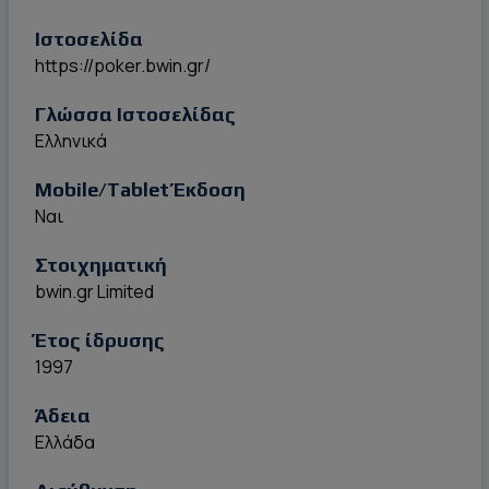
Ιστοσελίδα
https://poker.bwin.gr/
Γλώσσα Ιστοσελίδας
Ελληνικά
Mobile/Tablet Έκδοση
Ναι
Στοιχηματική
bwin.gr Limited
Έτος ίδρυσης
1997
Άδεια
Ελλάδα