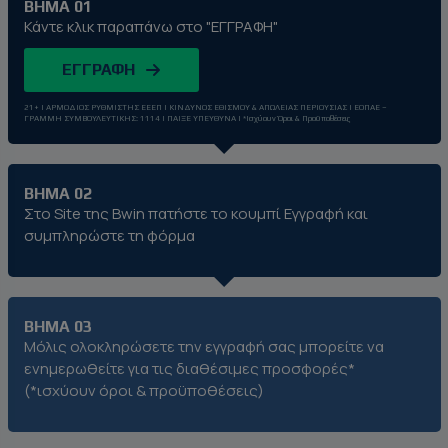
BHMA 01
Κάντε κλικ παραπάνω στο "ΕΓΓΡΑΦΗ"
ΕΓΓΡΑΦΗ
21+ | ΑΡΜΟΔΙΟΣ ΡΥΘΜΙΣΤΗΣ ΕΕΕΠ | ΚΙΝΔΥΝΟΣ ΕΘΙΣΜΟΥ & ΑΠΩΛΕΙΑΣ ΠΕΡΙΟΥΣΙΑΣ | ΕΟΠΑΕ –
ΓΡΑΜΜΗ ΣΥΜΒΟΥΛΕΥΤΙΚΗΣ: 1114 | ΠΑΙΞΕ ΥΠΕΥΘΥΝΑ | *Ισχύουν Όροι & Προϋποθέσεις
BHMA 02
Στο Site της Bwin πατήστε το κουμπί Εγγραφή και
συμπληρώστε τη φόρμα
BHMA 03
Μόλις ολοκληρώσετε την εγγραφή σας μπορείτε να
ενημερωθείτε για τις διαθέσιμες προσφορές*
(*ισχύουν όροι & προϋποθέσεις)