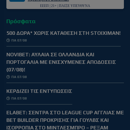
ΕΕΕΠ | 21+ | ΠΑΙΞΕ ΥΠΕΥΘΥΝΑ
Πρόσφατα
500 ΔΩΡΑ* ΧΩΡΙΣ ΚΑΤΑΘΕΣΗ ΣΤΗ STOIXIMAN!
ΠΑ 07/08
NOVIBET: ΑΥΛΑΙΑ ΣΕ ΟΛΛΑΝΔΙΑ ΚΑΙ
ΠΟΡΤΟΓΑΛΙΑ ΜΕ ΕΝΙΣΧΥΜΕΝΕΣ ΑΠΟΔΟΣΕΙΣ
(07/08)!
ΠΑ 07/08
ΚΕΡΔΙΖΕΙ ΤΙΣ ΕΝΤΥΠΩΣΕΙΣ
ΠΑ 07/08
ELABET: ΣΕΝΤΡΑ ΣΤΟ LEAGUE CUP ΑΓΓΛΙΑΣ ΜΕ
BET BUILDER ΠΡΟΚΡΙΣΗΣ ΓΙΑ ΓΟΥΛΒΣ ΚΑΙ
ΙΣΟΡΡΟΠΙΑ ΣΤΟ ΜΙΝΤΛΕΣΜΠΡΟ – ΡΕΞΑΜ