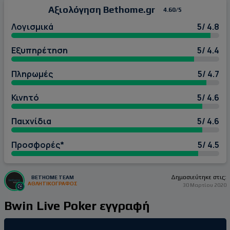
Αξιολόγηση Bethome.gr
4.60/5
Λογισμικά
5/ 4.8
Εξυπηρέτηση
5/ 4.4
Πληρωμές
5/ 4.7
Κινητό
5/ 4.6
Παιχνίδια
5/ 4.6
Προσφορές*
5/ 4.5
Δημοσιεύτηκε στις:
BETHOME TEAM
ΑΘΛΗΤΙΚΟΓΡΑΦΟΣ
30 Μαρτίου 2020
Bwin Live Poker εγγραφή