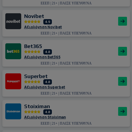
ΕΕΕΠ | 21+ | ΠΑΙΞΕ ΥΠΕΥΘΥΝΑ
Novibet
4.9
Αξιολόγηση Novibet
ΕΕΕΠ | 21+ | ΠΑΙΞΕ ΥΠΕΥΘΥΝΑ
Bet365
4.8
Αξιολόγηση Bet365
ΕΕΕΠ | 21+ | ΠΑΙΞΕ ΥΠΕΥΘΥΝΑ
Superbet
4.8
Αξιολόγηση Superbet
ΕΕΕΠ | 21+ | ΠΑΙΞΕ ΥΠΕΥΘΥΝΑ
Stoiximan
4.8
Αξιολόγηση Stoiximan
ΕΕΕΠ | 21+ | ΠΑΙΞΕ ΥΠΕΥΘΥΝΑ