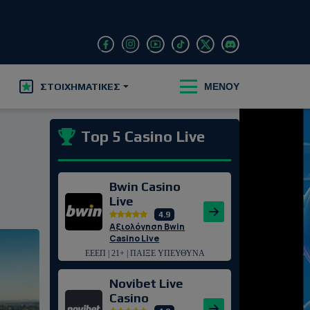
facebook social link
instagram social link
youtube social link
tiktok social link
twitter social link
discord social link
ΣΤΟΙΧΗΜΑΤΙΚΕΣ
ΜΕΝΟΥ
Top 5 Casino Live
Bwin Casino
Live
4.9
Αξιολόγηση Bwin
Casino Live
ΕΕΕΠ | 21+ | ΠΑΙΞΕ ΥΠΕΥΘΥΝΑ
Novibet Live
Casino