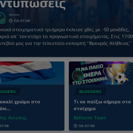
εντυπώσεις
Φρουρός
ΠΑ 07/08
 κακό στοιχηματικό τριήμερο έκλεισε χθες με -50 μονάδες,
κριά απ’ τον στόχο τα προγνωστικά στοιχήματος. Στις 17:00
ντεβού μας για την τελευταία εκπομπή ‘’Φρουρός Αλήθειας’’ 
τή την εβδομάδα. Μπρνο – Σλόβαν Λίμπερετς Κερδίζει τις
τυπώσεις στο ξεκίνημά της η Μπρνο, νίκη εντός με τρίμπαλο
ντρα στην Σπάρτα, ισόπαλη με 1-1 στην έδρα
OGGERS
BLOGGERS
οκαλί χρώμα στο
Tι να παίξω σήμερα στο
όνι…
στοίχημα
λης Αντυπας
Bethome Team
07/08
ΠΑ 07/08