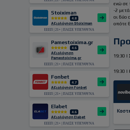
ΕΕΕΠ | 21+ | ΠΑΙΞΕ ΥΠΕΥΘΥΝΑ
ενώ σε
-2 μετά
Stoiximan
οι δύο 
4.8
Αξιολόγηση Stoiximan
οπότε 
ΕΕΕΠ | 21+ | ΠΑΙΞΕ ΥΠΕΥΘΥΝΑ
Προ
Pamestoixima.gr
4.6
Αξιολόγηση
19:30 
Pamestoixima.gr
ΕΕΕΠ | 21+ | ΠΑΙΞΕ ΥΠΕΥΘΥΝΑ
19:30 |
Fonbet
4.7
Αξιολόγηση Fonbet
ΕΕΕΠ | 21+ | ΠΑΙΞΕ ΥΠΕΥΘΥΝΑ
Εlabet
Καστε
4.6
Αξιολόγηση Εlabet
ΕΕΕΠ | 21+ | ΠΑΙΞΕ ΥΠΕΥΘΥΝΑ