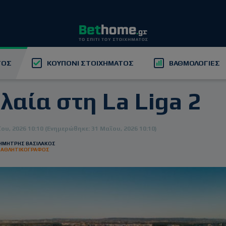
ΤΟΣ
ΚΟΥΠΟΝΙ ΣΤΟΙΧΗΜΑΤΟΣ
ΒΑΘΜΟΛΟΓΙΕΣ
λαία στη La Liga 2
ου, 2026 10:10 (Ενημερώθηκε: 31 Μαΐου, 2026 10:10)
ΗΜΗΤΡΗΣ ΒΑΣΙΛΑΚΟΣ
ΑΘΛΗΤΙΚΟΓΡΑΦΟΣ