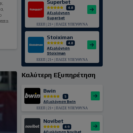
Superbet
κ,
ς
4.8
α,
Αξιολόγηση
ο
Superbet
ματα.
 το
ΕΕΕΠ | 21+ | ΠΑΙΞΕ ΥΠΕΥΘΥΝΑ
ος
Stoiximan
4.8
Αξιολόγηση
ίτε
Stoiximan
ς
ΕΕΕΠ | 21+ | ΠΑΙΞΕ ΥΠΕΥΘΥΝΑ
Καλύτερη Εξυπηρέτηση
δι)
Bwin
5
Αξιολόγηση Bwin
ΕΕΕΠ | 21+ | ΠΑΙΞΕ ΥΠΕΥΘΥΝΑ
Novibet
4.9
Αξιολόγηση Novibet