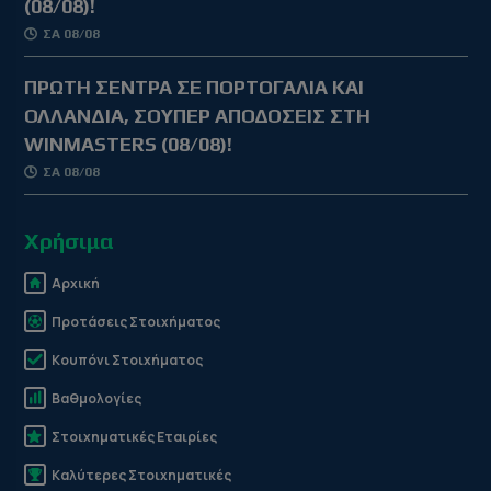
(08/08)!
ΣΑ 08/08
ΠΡΩΤΗ ΣΕΝΤΡΑ ΣΕ ΠΟΡΤΟΓΑΛΙΑ ΚΑΙ
ΟΛΛΑΝΔΙΑ, ΣΟΥΠΕΡ ΑΠΟΔΟΣΕΙΣ ΣΤΗ
WINMASTERS (08/08)!
ΣΑ 08/08
Χρήσιμα
Αρχική
Προτάσεις Στοιχήματος
Κουπόνι Στοιχήματος
Βαθμολογίες
Στοιχηματικές Εταιρίες
Καλύτερες Στοιχηματικές