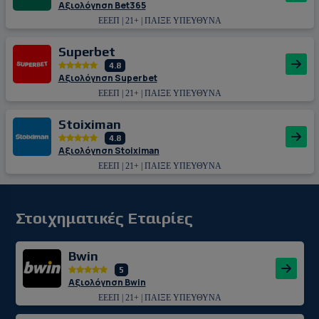
Αξιολόγηση Bet365
ΕΕΕΠ | 21+ | ΠΑΙΞΕ ΥΠΕΥΘΥΝΑ
Superbet
4.8
Αξιολόγηση Superbet
ΕΕΕΠ | 21+ | ΠΑΙΞΕ ΥΠΕΥΘΥΝΑ
Stoiximan
4.8
Αξιολόγηση Stoiximan
ΕΕΕΠ | 21+ | ΠΑΙΞΕ ΥΠΕΥΘΥΝΑ
Στοιχηματικές Εταιρίες
Bwin
5
Αξιολόγηση Bwin
ΕΕΕΠ | 21+ | ΠΑΙΞΕ ΥΠΕΥΘΥΝΑ