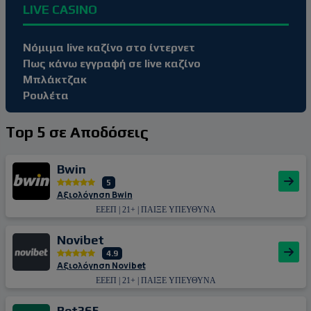
LIVE CASINO
Νόμιμα live καζίνο στο ίντερνετ
Πως κάνω εγγραφή σε live καζίνο
Μπλάκτζακ
Ρουλέτα
Top 5 σε Αποδόσεις
Bwin
5
Αξιολόγηση Bwin
ΕΕΕΠ | 21+ | ΠΑΙΞΕ ΥΠΕΥΘΥΝΑ
Novibet
4.9
Αξιολόγηση Novibet
ΕΕΕΠ | 21+ | ΠΑΙΞΕ ΥΠΕΥΘΥΝΑ
Bet365