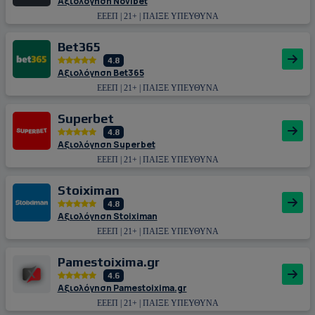
Αξιολόγηση Novibet
ΕΕΕΠ | 21+ | ΠΑΙΞΕ ΥΠΕΥΘΥΝΑ
Bet365
4.8
Αξιολόγηση Bet365
ΕΕΕΠ | 21+ | ΠΑΙΞΕ ΥΠΕΥΘΥΝΑ
Superbet
4.8
Αξιολόγηση Superbet
ΕΕΕΠ | 21+ | ΠΑΙΞΕ ΥΠΕΥΘΥΝΑ
Stoiximan
4.8
Αξιολόγηση Stoiximan
ΕΕΕΠ | 21+ | ΠΑΙΞΕ ΥΠΕΥΘΥΝΑ
Pamestoixima.gr
4.6
Αξιολόγηση Pamestoixima.gr
ΕΕΕΠ | 21+ | ΠΑΙΞΕ ΥΠΕΥΘΥΝΑ