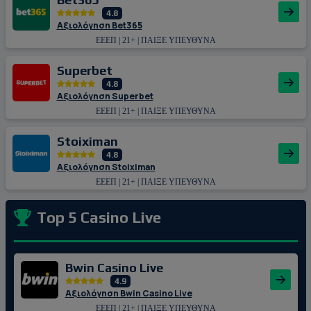
4.8
Αξιολόγηση Bet365
ΕΕΕΠ | 21+ | ΠΑΙΞΕ ΥΠΕΥΘΥΝΑ
Superbet
4.8
Αξιολόγηση Superbet
ΕΕΕΠ | 21+ | ΠΑΙΞΕ ΥΠΕΥΘΥΝΑ
Stoiximan
4.8
Αξιολόγηση Stoiximan
ΕΕΕΠ | 21+ | ΠΑΙΞΕ ΥΠΕΥΘΥΝΑ
Top 5 Casino Live
Bwin Casino Live
4.9
Αξιολόγηση Bwin Casino Live
ΕΕΕΠ | 21+ | ΠΑΙΞΕ ΥΠΕΥΘΥΝΑ