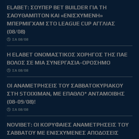
ELABET: ΣΟΥΠΕΡ BET BUILDER ΓΙΑ ΤΗ
ΣΑΟΥΘΑΜΠΤΟΝ ΚΑΙ «ΕΝΙΣΧΥΜΕΝΗ»
ΜΠΕΡΜΙΓΧΑΜ ΣΤΟ LEAGUE CUP ΑΓΓΛΙΑΣ
(08/08)
ΣΑ 08/08
Η ELABET ΟΝΟΜΑΣΤΙΚΟΣ ΧΟΡΗΓΟΣ ΤΗΣ ΠΑΕ
ΒΟΛΟΣ ΣΕ ΜΙΑ ΣΥΝΕΡΓΑΣΙΑ-ΟΡΟΣΗΜΟ
ΣΑ 08/08
ΟΙ ΑΝΑΜΕΤΡΗΣΕΙΣ ΤΟΥ ΣΑΒΒΑΤΟΚΥΡΙΑΚΟΥ
ΣΤΗ STOIXIMAN, ΜΕ ΕΠΑΘΛΟ* ΑΝΤΑΜΟΙΒΗΣ
(08-09/08)!
ΣΑ 08/08
NOVIBET: OΙ ΚΟΡΥΦΑΙΕΣ ΑΝΑΜΕΤΡΗΣΕΙΣ ΤΟΥ
ΣΑΒΒΑΤΟΥ ΜΕ ΕΝΙΣΧΥΜΕΝΕΣ ΑΠΟΔΟΣΕΙΣ