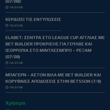
(07/08)!
ΠΑ 07/08
ΚΕΡΔΙΖΕΙ ΤΙΣ ΕΝΤΥΠΩΣΕΙΣ
ΠΑ 07/08
ELABET: ΣΕΝΤΡΑ ΣΤΟ LEAGUE CUP ΑΓΓΛΙΑΣ ΜΕ
BET BUILDER ΠΡΟΚΡΙΣΗΣ ΓΙΑ ΓΟΥΛΒΣ ΚΑΙ
ΙΣΟΡΡΟΠΙΑ ΣΤΟ ΜΙΝΤΛΕΣΜΠΡΟ – ΡΕΞΑΜ
(07/08)
ΠΑ 07/08
ΜΠΑΓΕΡΝ – ΑΣΤΟΝ ΒΙΛΑ ΜΕ BET BUILDER ΚΑΙ
ΚΟΡΥΦΑΙΕΣ ΑΠΟΔΟΣΕΙΣ ΣΤΗΝ BETSSON (7/8)
ΠΑ 07/08
Χρήσιμα