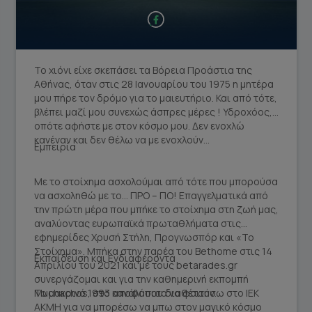
facebook social link
Το χιόνι είχε σκεπάσει τα Βόρεια Προάστια της
Αθήνας, όταν στις 28 Ιανουαρίου του 1975 η μητέρα
μου πήρε τον δρόμο για το μαιευτήριο. Και από τότε,
βλέπει μαζί μου συνεχώς άσπρες μέρες ! Υδροχόος,
οπότε αφήστε με στον κόσμο μου. Δεν ενοχλώ
κανέναν και δεν θέλω να με ενοχλούν…
Εμπειρία
Με το στοίχημα ασχολούμαι από τότε που μπορούσα
να ασχοληθώ με το… ΠΡΟ – ΠΟ! Επαγγελματικά από
την πρώτη μέρα που μπήκε το στοίχημα στη ζωή μας,
αναλύοντας ευρωπαϊκά πρωταθλήματα στις
εφημερίδες Χρυσή Στήλη, Προγνωσπόρ και «Το
Στοίχημα». Μπήκα στην παρέα του Bethome στις 14
Εκπαίδευση και Ενδιαφέροντα
Απριλίου του 2021 και με τους betarades.gr
συνεργάζομαι και για την καθημερινή εκπομπή
Muchachos, στο κανάλι που διαθέτουν.
Το μακρινό 1993 αποφάσισα να φοιτήσω στο ΙΕΚ
ΑΚΜΗ για να μπορέσω να μπω στον μαγικό κόσμο