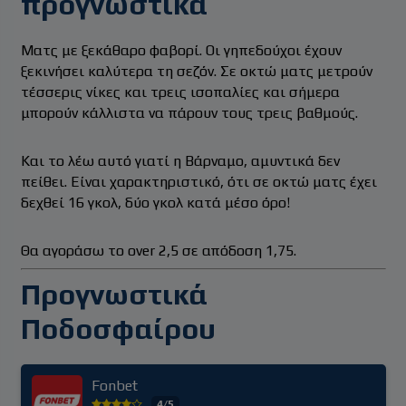
προγνωστικά
Ματς με ξεκάθαρο φαβορί. Οι γηπεδούχοι έχουν
ξεκινήσει καλύτερα τη σεζόν. Σε οκτώ ματς μετρούν
τέσσερις νίκες και τρεις ισοπαλίες και σήμερα
μπορούν κάλλιστα να πάρουν τους τρεις βαθμούς.
Και το λέω αυτό γιατί η Βάρναμο, αμυντικά δεν
πείθει. Είναι χαρακτηριστικό, ότι σε οκτώ ματς έχει
δεχθεί 16 γκολ, δύο γκολ κατά μέσο όρο!
Θα αγοράσω το over 2,5 σε απόδοση 1,75.
Προγνωστικά
Ποδοσφαίρου
Fonbet
4/5