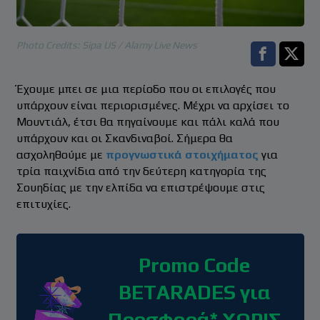
Photo Credits: Sipa US / Alamy Live News
Facebook s
Twitt
Έχουμε μπει σε μια περίοδο που οι επιλογές που
υπάρχουν είναι περιορισμένες. Μέχρι να αρχίσει το
Μουντιάλ, έτσι θα πηγαίνουμε και πάλι καλά που
υπάρχουν και οι Σκανδιναβοί. Σήμερα θα
ασχοληθούμε με
προγνωστικά στοιχήματος
για
τρία παιχνίδια από την δεύτερη κατηγορία της
Σουηδίας με την ελπίδα να επιστρέψουμε στις
επιτυχίες.
Promo Code
BETARADES για
Προσφορά* ΧΩΡΙΣ