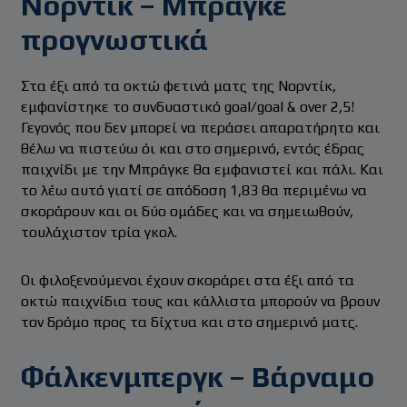
Νορντίκ – Μπράγκε
προγνωστικά
Στα έξι από τα οκτώ φετινά ματς της Νορντίκ,
εμφανίστηκε το συνδυαστικό goal/goal & over 2,5!
Γεγονός που δεν μπορεί να περάσει απαρατήρητο και
θέλω να πιστεύω όι και στο σημερινό, εντός έδρας
παιχνίδι με την Μπράγκε θα εμφανιστεί και πάλι. Και
το λέω αυτό γιατί σε απόδοση 1,83 θα περιμένω να
σκοράρουν και οι δύο ομάδες και να σημειωθούν,
τουλάχιστον τρία γκολ.
Οι φιλοξενούμενοι έχουν σκοράρει στα έξι από τα
οκτώ παιχνίδια τους και κάλλιστα μπορούν να βρουν
τον δρόμο προς τα δίχτυα και στο σημερινό ματς.
Φάλκενμπεργκ – Βάρναμο