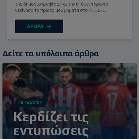
της δημοσιογραφίας. Και την επόμενη χρονιά
ξεκίνησα τα πρώτα μου βήματα στο «ΦΩΣ».
Επαγγελματικά ασχολούμαι με το ποδόσφαιρο, αλλά
χόμπι έχω το ΝΒΑ, το ΠΟΚΕΡ και το φαγητό. Και τις…
ΑΡΘΡΑ
τελειωμένες σαπουνόπερες.
Δείτε τα υπόλοιπα άρθρα
BLOGGERS
Κερδίζει τις
εντυπώσεις