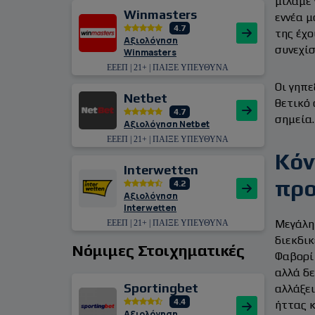
μιλάμε 
Winmasters
εννέα μ
4.7
της έχο
Αξιολόγηση
συνεχίσ
Winmasters
ΕΕΕΠ | 21+ | ΠΑΙΞΕ ΥΠΕΥΘΥΝΑ
Οι γηπ
Netbet
θετικό 
4.7
σημεία.
Αξιολόγηση Netbet
ΕΕΕΠ | 21+ | ΠΑΙΞΕ ΥΠΕΥΘΥΝΑ
Κόν
Interwetten
προ
4.2
Αξιολόγηση
Interwetten
Μεγάλη
ΕΕΕΠ | 21+ | ΠΑΙΞΕ ΥΠΕΥΘΥΝΑ
διεκδικ
Νόμιμες Στοιχηματικές
Φαβορί 
αλλά δε
Sportingbet
αλλάξε
4.4
ήττας κ
Αξιολόγηση