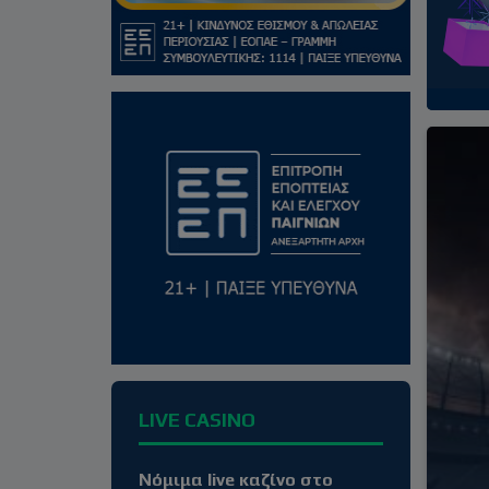
LIVE CASINO
Νόμιμα live καζίνο στο