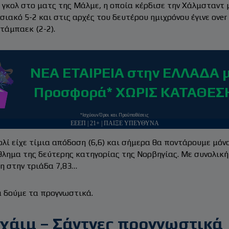
 γκολ στο ματς της Μάλμε, η οποία κέρδισε την Χάλμσταντ 
ιακό 5-2 και στις αρχές του δευτέρου ημιχρόνου έγινε over 
τάμπαεκ (2-2).
ΝΕΑ ΕΤΑΙΡΕΙΑ στην ΕΛΛΑΔΑ 
Προσφορά* ΧΩΡΙΣ ΚΑΤΑΘΕΣ
*Ισχύουν Όροι και Προϋποθέσεις
ΕΕΕΠ | 21+ | ΠΑΙΞΕ ΥΠΕΥΘΥΝΑ
λί είχε τίμια απόδοση (6,6) και σήμερα θα ποντάρουμε μόν
λημα της δεύτερης κατηγορίας της Νορβηγίας. Με συνολική
η στην τριάδα 7,83…
α δούμε τα προγνωστικά.
χάιμ – Σάντνες προγνωστικά