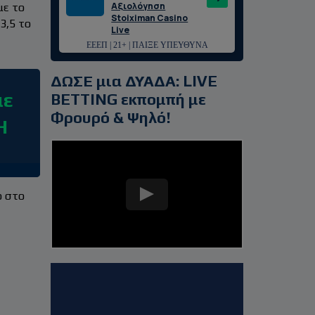
Αξιολόγηση
με το
Stoiximan Casino
3,5 το
Live
ΕΕΕΠ | 21+ | ΠΑΙΞΕ ΥΠΕΥΘΥΝΑ
ΔΩΣΕ μια ΔΥΑΔΑ: LIVE
με
BETTING εκπομπή με
Φρουρό & Ψηλό!
Η
ο στο