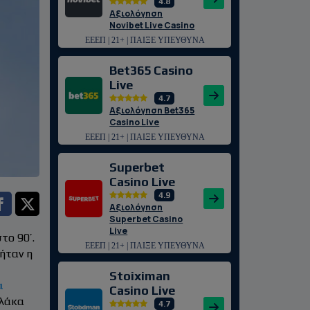
4.8
Αξιολόγηση
Novibet Live Casino
ΕΕΕΠ | 21+ | ΠΑΙΞΕ ΥΠΕΥΘΥΝΑ
Bet365 Casino
Live
4.7
Αξιολόγηση Bet365
Casino Live
ΕΕΕΠ | 21+ | ΠΑΙΞΕ ΥΠΕΥΘΥΝΑ
Superbet
Casino Live
4.9
Αξιολόγηση
Facebook share link
Twitter share link
Superbet Casino
Live
το 90’.
ΕΕΕΠ | 21+ | ΠΑΙΞΕ ΥΠΕΥΘΥΝΑ
 ήταν η
Stoiximan
α
Casino Live
πλάκα
4.7