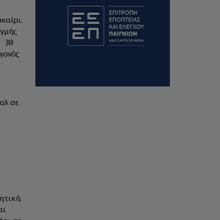
καίρι.
ιγμής
ς 38
εγονός
ολ σε
ητική.
αι