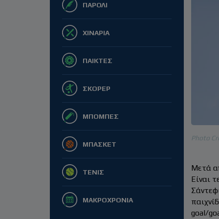
ΠΑΡΟΛΙ
ΧΙΝΑΡΙΑ
ΠΑΙΚΤΕΣ
ΣΚΟΡΕΡ
ΜΠΟΜΠΕΣ
Photo Cre
ΜΠΑΣΚΕΤ
Μετά απ
ΤΕΝΙΣ
Είναι τ
Σάντεφι
ΜΑΚΡΟΧΡΟΝΙΑ
παιχνίδ
goal/go