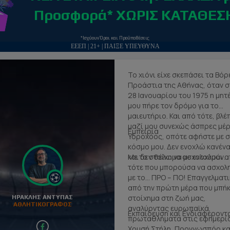
Προσφορά* ΧΩΡΙΣ ΚΑΤΑΘΕΣ
*Ισχύουν Όροι και Προϋποθέσεις
ΕΕΕΠ | 21+ | ΠΑΙΞΕ ΥΠΕΥΘΥΝΑ
Το χιόνι είχε σκεπάσει τα Βόρ
Προάστια της Αθήνας, όταν σ
28 Ιανουαρίου του 1975 η μητ
μου πήρε τον δρόμο για το
μαιευτήριο. Και από τότε, βλέ
μαζί μου συνεχώς άσπρες μέρ
Εμπειρία
Υδροχόος, οπότε αφήστε με 
κόσμο μου. Δεν ενοχλώ κανέν
και δεν θέλω να με ενοχλούν…
Με το στοίχημα ασχολούμαι 
τότε που μπορούσα να ασχο
με το… ΠΡΟ – ΠΟ! Επαγγελματ
από την πρώτη μέρα που μπήκ
στοίχημα στη ζωή μας,
ΗΡΑΚΛΗΣ ΑΝΤΥΠΑΣ
ΑΘΛΗΤΙΚΟΓΡΑΦΟΣ
αναλύοντας ευρωπαϊκά
Εκπαίδευση και Ενδιαφέροντ
πρωταθλήματα στις εφημερί
facebook social link
Χρυσή Στήλη, Προγνωσπόρ κα