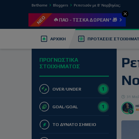
Bethome
Bloggers
Ρεπετισόν με Β’ Νορβηγίας;
ΝΕΟ
☘️ ΠΑΟ - ΤΣΣΚΑ ΔΩΡΕΑΝ* 🎁
ΕΕΕΠ | 21+ | ΠΑΙΞΕ ΥΠΕΥΘΥΝΑ
ΑΡΧΙΚΗ
ΠΡΟΤΑΣΕΙΣ ΣΤΟΙΧΗΜΑ
Ρε
ΠΡΟΓΝΩΣΤΙΚΑ
ΣΤΟΙΧΗΜΑΤΟΣ
Νο
1
OVER/UNDER
31 Μαΐ
1
GOAL/GOAL
Η
Α
ΤΟ ΔΥΝΑΤΟ ΣΗΜΕΙΟ