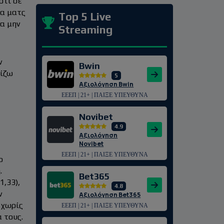
ότι σε
τα ματς
Top 5 Live
να μην
Streaming
ν
Bwin
αίζω
5
Αξιολόγηση Bwin
ΕΕΕΠ | 21+ | ΠΑΙΞΕ ΥΠΕΥΘΥΝΑ
Novibet
4.9
Αξιολόγηση
Novibet
ΕΕΕΠ | 21+ | ΠΑΙΞΕ ΥΠΕΥΘΥΝΑ
ρ
.
Bet365
1,33),
4.8
ν
Αξιολόγηση Bet365
 χωρίς
ΕΕΕΠ | 21+ | ΠΑΙΞΕ ΥΠΕΥΘΥΝΑ
 τους.