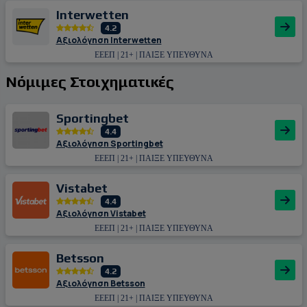
Interwetten
4.2
Αξιολόγηση Interwetten
ΕΕΕΠ | 21+ | ΠΑΙΞΕ ΥΠΕΥΘΥΝΑ
Νόμιμες Στοιχηματικές
Sportingbet
4.4
Αξιολόγηση Sportingbet
ΕΕΕΠ | 21+ | ΠΑΙΞΕ ΥΠΕΥΘΥΝΑ
Vistabet
4.4
Αξιολόγηση Vistabet
ΕΕΕΠ | 21+ | ΠΑΙΞΕ ΥΠΕΥΘΥΝΑ
Betsson
4.2
Αξιολόγηση Betsson
ΕΕΕΠ | 21+ | ΠΑΙΞΕ ΥΠΕΥΘΥΝΑ