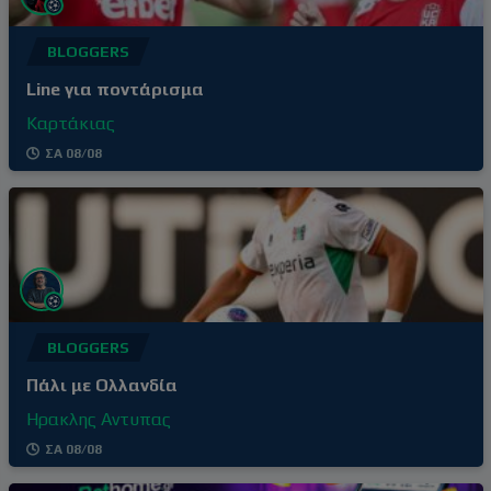
BLOGGERS
Line για ποντάρισμα
Καρτάκιας
ΣΑ 08/08
BLOGGERS
Πάλι με Ολλανδία
Ηρακλης Αντυπας
ΣΑ 08/08