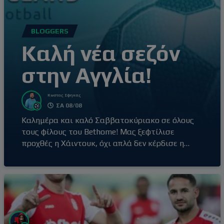
BLOGGERS
Καλή νέα σεζόν
στην Αγγλία!
Κωστας Σφηκας
ΣΑ 08/08
Καλημέρα και καλό Σαββατοκύριακο σε όλους
τους φίλους του Bethome! Μας ξεφτίλισε
προχθές η Χάιντουκ, όχι απλά δεν κέρδισε η
Ζαλγκίρις, μάλλον αποκλείστηκε ήδη από τον
πρώτο αγώνα! Συμβαίνουν και αυτά, πάμε στα
“φρέσκα κουλούρια” που λέει και η γνωστή
έκφραση. Σήμερα ξεκινούν τις υποχρεώσεις
τους οι περισσότερες αγγλικές ομάδες, με
αγώνες για τον πρώτο