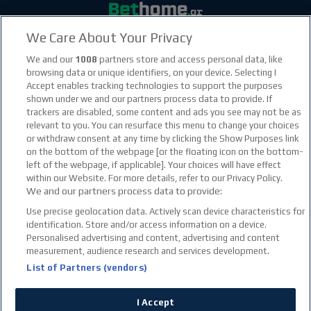
We Care About Your Privacy
facebook social link
instagram social link
youtube social link
tiktok social link
twitter social link
discord social link
We and our
1008
partners store and access personal data, like
browsing data or unique identifiers, on your device. Selecting I
Accept enables tracking technologies to support the purposes
21+
shown under we and our partners process data to provide. If
trackers are disabled, some content and ads you see may not be as
relevant to you. You can resurface this menu to change your choices
or withdraw consent at any time by clicking the Show Purposes link
on the bottom of the webpage [or the floating icon on the bottom-
left of the webpage, if applicable]. Your choices will have effect
within our Website. For more details, refer to our Privacy Policy.
We and our partners process data to provide:
Use precise geolocation data. Actively scan device characteristics for
identification. Store and/or access information on a device.
Personalised advertising and content, advertising and content
measurement, audience research and services development.
List of Partners (vendors)
I Accept