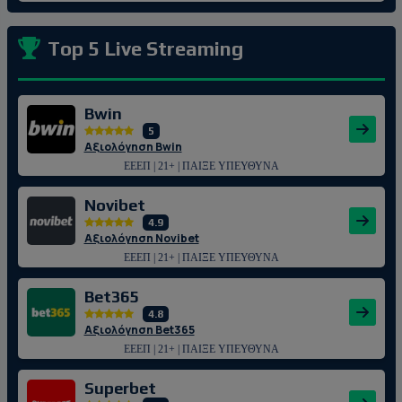
Top 5 Live Streaming
Bwin
5
Αξιολόγηση Bwin
ΕΕΕΠ | 21+ | ΠΑΙΞΕ ΥΠΕΥΘΥΝΑ
Novibet
4.9
Αξιολόγηση Novibet
ΕΕΕΠ | 21+ | ΠΑΙΞΕ ΥΠΕΥΘΥΝΑ
Bet365
4.8
Αξιολόγηση Bet365
ΕΕΕΠ | 21+ | ΠΑΙΞΕ ΥΠΕΥΘΥΝΑ
Superbet