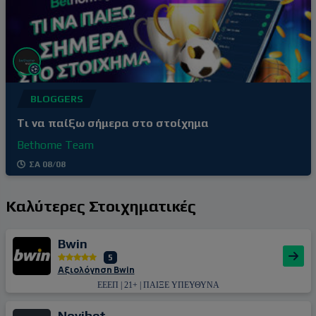
BLOGGERS
Tι να παίξω σήμερα στο στοίχημα
Bethome Team
ΣΑ 08/08
Καλύτερες Στοιχηματικές
Bwin
5
Αξιολόγηση Bwin
ΕΕΕΠ | 21+ | ΠΑΙΞΕ ΥΠΕΥΘΥΝΑ
Novibet