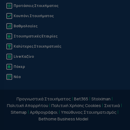
Προτάσεις Στοιχήματος
Κουπόνι Στοιχήματος
Βαθμολογίες
Στοιχηματικές Εταιρίες
Καλύτερες Στοιχηματικές
Live Καζίνο
Πόκερ
Νέα
Προγνωστικά Στοιχήματος
Bet365
Stoiximan
Πολιτική Απορρήτου
Πολιτική Χρήσης Cookies
Σχετικά
Sitemap
Αρθρογράφοι
Υπεύθυνος Στοιχηματισμός
Bethome Business Model