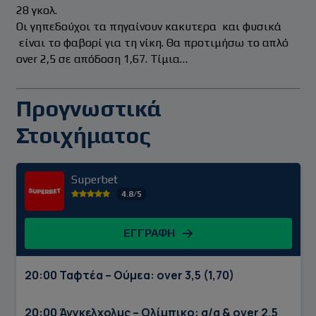
28 γκολ.
Οι γηπεδούχοι τα πηγαίνουν κακυτερα και φυσικά
είναι το φαβορί για τη νίκη. Θα προτιμήσω το απλό
over 2,5 σε απόδοση 1,67. Τίμια…
Προγνωστικά
Στοιχήματος
Superbet
4.8/5
ΕΓΓΡΑΦΗ
20:00 Ταφτέα – Ούμεα: over 3,5 (1,70)
20:00 Άνγκελχολμς – Ολίμπικο: g/g & over 2,5