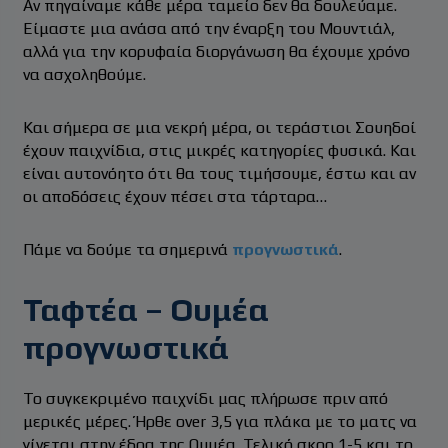
Αν πηγαίναμε κάθε μέρα ταμείο δεν θα δουλεύαμε.
Είμαστε μια ανάσα από την έναρξη του Μουντιάλ,
αλλά για την κορυφαία διοργάνωση θα έχουμε χρόνο
να ασχοληθούμε.
Και σήμερα σε μια νεκρή μέρα, οι τεράστιοι Σουηδοί
έχουν παιχνίδια, στις μικρές κατηγορίες φυσικά. Και
είναι αυτονόητο ότι θα τους τιμήσουμε, έστω και αν
οι αποδόσεις έχουν πέσει στα τάρταρα…
Πάμε να δούμε τα σημερινά
προγνωστικά
.
Ταφτέα – Ουμέα
προγνωστικά
Το συγκεκριμένο παιχνίδι μας πλήρωσε πριν από
μερικές μέρες. Ήρθε over 3,5 για πλάκα με το ματς να
γίνεται στην έδρα της Ουμέα. Τελικό σκορ 1-5 και το