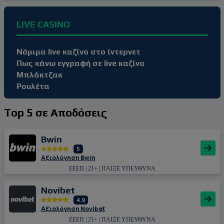
LIVE CASINO
Νόμιμα live καζίνο στο ίντερνετ
Πως κάνω εγγραφή σε live καζίνο
Μπλάκτζακ
Ρουλέτα
Top 5 σε Αποδόσεις
Bwin
5
Αξιολόγηση Bwin
ΕΕΕΠ | 21+ | ΠΑΙΞΕ ΥΠΕΥΘΥΝΑ
Novibet
4.9
Αξιολόγηση Novibet
ΕΕΕΠ | 21+ | ΠΑΙΞΕ ΥΠΕΥΘΥΝΑ