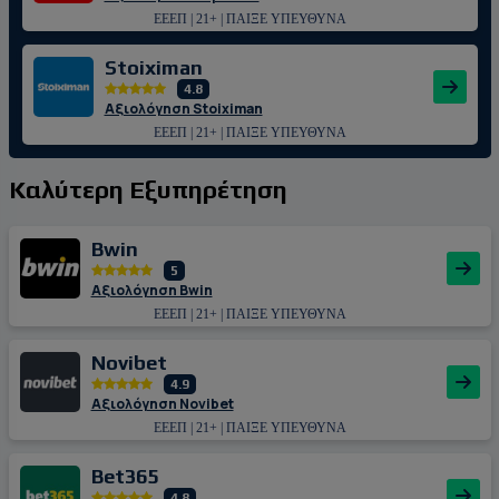
ΕΕΕΠ | 21+ | ΠΑΙΞΕ ΥΠΕΥΘΥΝΑ
Stoiximan
4.8
Αξιολόγηση Stoiximan
ΕΕΕΠ | 21+ | ΠΑΙΞΕ ΥΠΕΥΘΥΝΑ
Καλύτερη Εξυπηρέτηση
Bwin
5
Αξιολόγηση Bwin
ΕΕΕΠ | 21+ | ΠΑΙΞΕ ΥΠΕΥΘΥΝΑ
Novibet
4.9
Αξιολόγηση Novibet
ΕΕΕΠ | 21+ | ΠΑΙΞΕ ΥΠΕΥΘΥΝΑ
Bet365
4.8