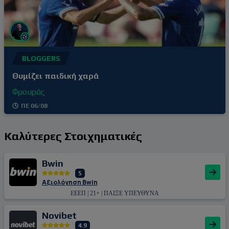
BLOGGERS
Θυμίζει παιδική χαρά
Φρουρός
ΠΕ 06/08
Καλύτερες Στοιχηματικές
Bwin
5
Αξιολόγηση Bwin
ΕΕΕΠ | 21+ | ΠΑΙΞΕ ΥΠΕΥΘΥΝΑ
Novibet
4.9