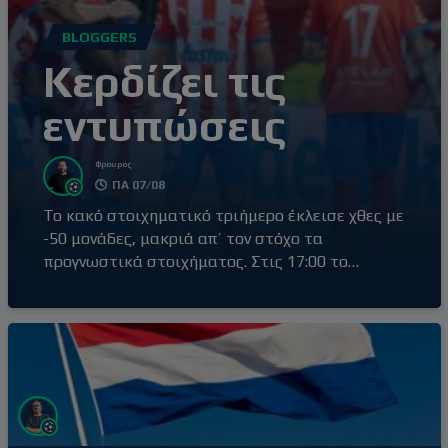
BLOGGERS
Κερδίζει τις
εντυπώσεις
Φρουρός
ΠΑ 07/08
Το κακό στοιχηματικό τριήμερο έκλεισε χθες με
-50 μονάδες, μακριά απ’ τον στόχο τα
προγνωστικά στοιχήματος. Στις 17:00 το
ραντεβού μας για την τελευταία εκπομπή
‘’Φρουρός Αλήθειας’’ γι’ αυτή την εβδομάδα.
Μπρνο – Σλόβαν Λίμπερετς Κερδίζει τις
εντυπώσεις στο ξεκίνημά της η Μπρνο, νίκη
εντός με τρίμπαλο κόντρα στην Σπάρτα,
ισόπαλη με 1-1 στην έδρα