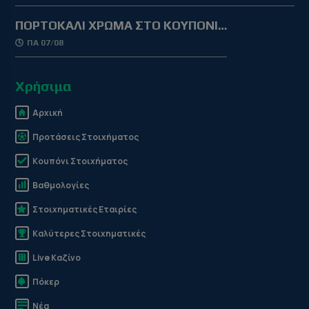
ΠΟΡΤΟΚΑΛΙ ΧΡΩΜΑ ΣΤΟ ΚΟΥΠΟΝΙ…
ΠΑ 07/08
Χρήσιμα
Αρχική
Προτάσεις Στοιχήματος
Κουπόνι Στοιχήματος
Βαθμολογίες
Στοιχηματικές Εταιρίες
Καλύτερες Στοιχηματικές
Live Καζίνο
Πόκερ
Νέα