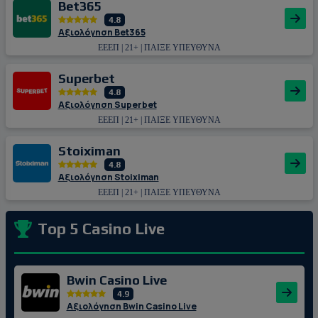
Bet365
4.8
Αξιολόγηση Bet365
ΕΕΕΠ | 21+ | ΠΑΙΞΕ ΥΠΕΥΘΥΝΑ
Superbet
4.8
Αξιολόγηση Superbet
ΕΕΕΠ | 21+ | ΠΑΙΞΕ ΥΠΕΥΘΥΝΑ
Stoiximan
4.8
Αξιολόγηση Stoiximan
ΕΕΕΠ | 21+ | ΠΑΙΞΕ ΥΠΕΥΘΥΝΑ
Top 5 Casino Live
Bwin Casino Live
4.9
Αξιολόγηση Bwin Casino Live