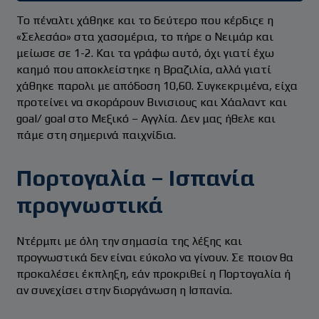
Το πέναλτι χάθηκε και το δεύτερο που κέρδιςε η
«Σελεσάο» στα χασομέρια, το πήρε ο Νειμάρ και
μείωσε σε 1-2. Και τα γράφω αυτό, όχι γιατί έχω
καημό που αποκλείστηκε η Βραζιλία, αλλά γιατί
χάθηκε παρολι με απόδοση 10,60. Συγκεκριμένα, είχα
προτείνει να σκοράρουν Βινισιους και Χάαλαντ και
goal/ goal στο Μεξικό – Αγγλία. Δεν μας ήθελε και
πάμε στη σημερινά παιχνίδια.
Πορτογαλία – Ισπανία
προγνωστικά
Ντέρμπι με όλη την σημασία της λέξης και
προγνωστικά δεν είναι εύκολο να γίνουν. Σε ποιον θα
προκαλέσει έκπληξη, εάν προκριθεί η Πορτογαλία ή
αν συνεχίσει στην διοργάνωση η Ισπανία.