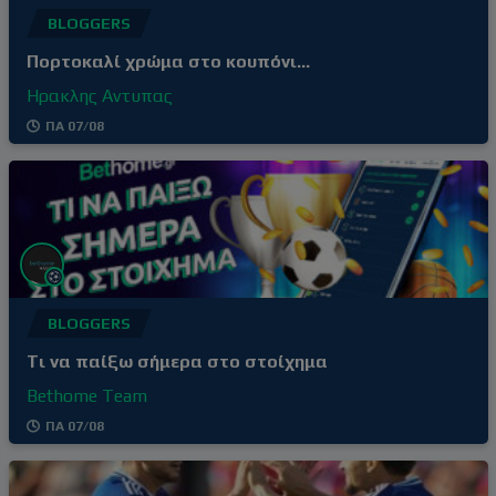
BLOGGERS
Πορτοκαλί χρώμα στο κουπόνι…
Ηρακλης Αντυπας
ΠΑ 07/08
BLOGGERS
Tι να παίξω σήμερα στο στοίχημα
Bethome Team
ΠΑ 07/08