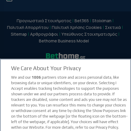
Προγνωστικά Στοιχήματος
Bet365
Stoiximan
Πολιτική Απορρήτου
Πολιτική Χρήσης Cookies
Σχετικά
Sitemap
Αρθρογράφοι
Υπεύθυνος Στοιχηματισμός
Bethome Business Model
We Care About Your Privacy
facebook social link
instagram social link
youtube social link
tiktok social link
twitter social link
discord social link
We and our
1006
partners store and access personal data, like
browsing data or unique identifiers, on your device. Selecting I
Accept enables tracking technologies to support the purposes
21+
shown under we and our partners process data to provide. If
trackers are disabled, some content and ads you see may not be as
relevant to you. You can resurface this menu to change your choices
or withdraw consent at any time by clicking the Show Purposes link
on the bottom of the webpage [or the floating icon on the bottom-
left of the webpage, if applicable]. Your choices will have effect
within our Website. For more details, refer to our Privacy Policy.