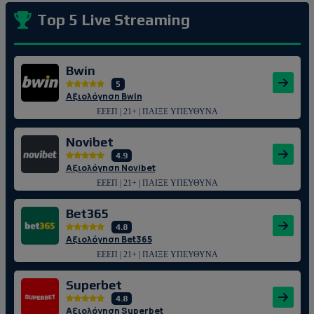
Top 5 Live Streaming
Bwin
5
Αξιολόγηση Bwin
ΕΕΕΠ | 21+ | ΠΑΙΞΕ ΥΠΕΥΘΥΝΑ
Novibet
4.9
Αξιολόγηση Novibet
ΕΕΕΠ | 21+ | ΠΑΙΞΕ ΥΠΕΥΘΥΝΑ
Bet365
4.8
Αξιολόγηση Bet365
ΕΕΕΠ | 21+ | ΠΑΙΞΕ ΥΠΕΥΘΥΝΑ
Superbet
4.8
Αξιολόγηση Superbet