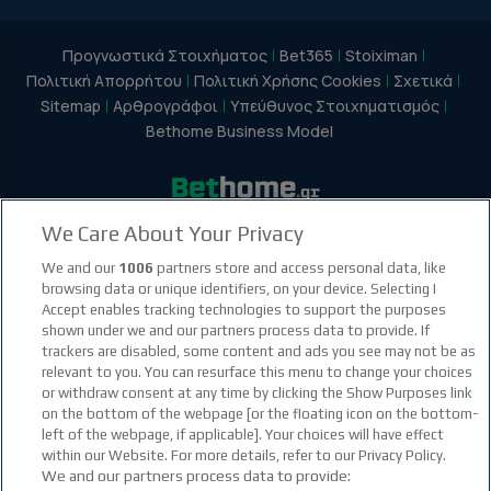
Προγνωστικά Στοιχήματος
Bet365
Stoiximan
Πολιτική Απορρήτου
Πολιτική Χρήσης Cookies
Σχετικά
Sitemap
Αρθρογράφοι
Υπεύθυνος Στοιχηματισμός
Bethome Business Model
We Care About Your Privacy
facebook social link
instagram social link
youtube social link
tiktok social link
twitter social link
discord social link
We and our
1006
partners store and access personal data, like
browsing data or unique identifiers, on your device. Selecting I
Accept enables tracking technologies to support the purposes
21+
shown under we and our partners process data to provide. If
trackers are disabled, some content and ads you see may not be as
relevant to you. You can resurface this menu to change your choices
or withdraw consent at any time by clicking the Show Purposes link
on the bottom of the webpage [or the floating icon on the bottom-
left of the webpage, if applicable]. Your choices will have effect
within our Website. For more details, refer to our Privacy Policy.
We and our partners process data to provide: