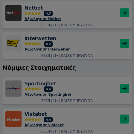
Netbet
4.7
Αξιολόγηση Netbet
ΕΕΕΠ | 21+ | ΠΑΙΞΕ ΥΠΕΥΘΥΝΑ
Interwetten
4.2
Αξιολόγηση Interwetten
ΕΕΕΠ | 21+ | ΠΑΙΞΕ ΥΠΕΥΘΥΝΑ
Νόμιμες Στοιχηματικές
Sportingbet
4.4
Αξιολόγηση Sportingbet
ΕΕΕΠ | 21+ | ΠΑΙΞΕ ΥΠΕΥΘΥΝΑ
Vistabet
4.4
Αξιολόγηση Vistabet
ΕΕΕΠ | 21+ | ΠΑΙΞΕ ΥΠΕΥΘΥΝΑ