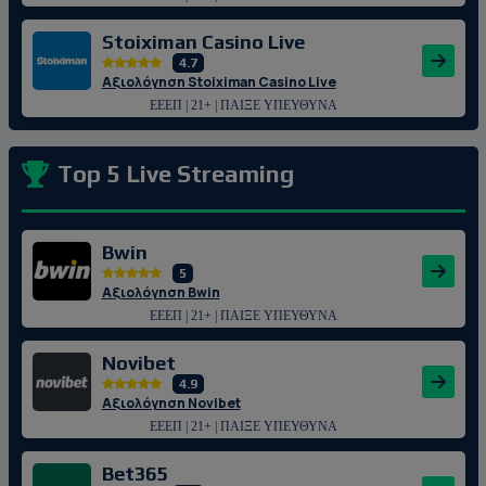
Stoiximan Casino Live
4.7
Αξιολόγηση Stoiximan Casino Live
ΕΕΕΠ | 21+ | ΠΑΙΞΕ ΥΠΕΥΘΥΝΑ
Top 5 Live Streaming
Bwin
5
Αξιολόγηση Bwin
ΕΕΕΠ | 21+ | ΠΑΙΞΕ ΥΠΕΥΘΥΝΑ
Novibet
4.9
Αξιολόγηση Novibet
ΕΕΕΠ | 21+ | ΠΑΙΞΕ ΥΠΕΥΘΥΝΑ
Bet365