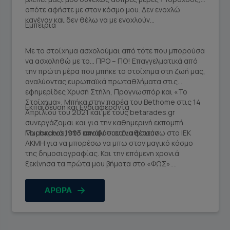
οπότε αφήστε με στον κόσμο μου. Δεν ενοχλώ
κανέναν και δεν θέλω να με ενοχλούν…
Εμπειρία
Με το στοίχημα ασχολούμαι από τότε που μπορούσα
να ασχοληθώ με το… ΠΡΟ – ΠΟ! Επαγγελματικά από
την πρώτη μέρα που μπήκε το στοίχημα στη ζωή μας,
αναλύοντας ευρωπαϊκά πρωταθλήματα στις
εφημερίδες Χρυσή Στήλη, Προγνωσπόρ και «Το
Στοίχημα». Μπήκα στην παρέα του Bethome στις 14
Εκπαίδευση και Ενδιαφέροντα
Απριλίου του 2021 και με τους betarades.gr
συνεργάζομαι και για την καθημερινή εκπομπή
Muchachos, στο κανάλι που διαθέτουν.
Το μακρινό 1993 αποφάσισα να φοιτήσω στο ΙΕΚ
ΑΚΜΗ για να μπορέσω να μπω στον μαγικό κόσμο
της δημοσιογραφίας. Και την επόμενη χρονιά
ξεκίνησα τα πρώτα μου βήματα στο «ΦΩΣ».
Επαγγελματικά ασχολούμαι με το ποδόσφαιρο, αλλά
χόμπι έχω το ΝΒΑ, το ΠΟΚΕΡ και το φαγητό. Και τις…
ΑΡΘΡΑ
τελειωμένες σαπουνόπερες.