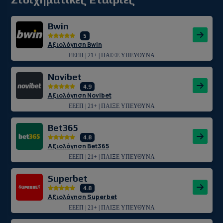
Bwin
5
Αξιολόγηση Bwin
ΕΕΕΠ | 21+ | ΠΑΙΞΕ ΥΠΕΥΘΥΝΑ
Novibet
4.9
Αξιολόγηση Novibet
ΕΕΕΠ | 21+ | ΠΑΙΞΕ ΥΠΕΥΘΥΝΑ
Bet365
4.8
Αξιολόγηση Bet365
ΕΕΕΠ | 21+ | ΠΑΙΞΕ ΥΠΕΥΘΥΝΑ
Superbet
4.8
Αξιολόγηση Superbet
ΕΕΕΠ | 21+ | ΠΑΙΞΕ ΥΠΕΥΘΥΝΑ