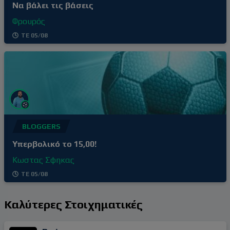
Να βάλει τις βάσεις
Φρουρός
ΤΕ 05/08
BLOGGERS
Υπερβολικό το 15,00!
Κωστας Σφηκας
ΤΕ 05/08
Καλύτερες Στοιχηματικές