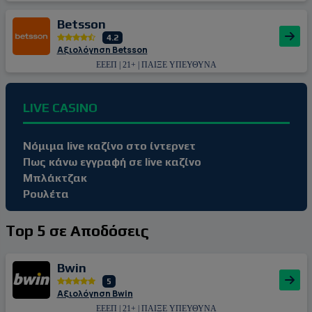
Betsson
4.2
Αξιολόγηση Betsson
ΕΕΕΠ | 21+ | ΠΑΙΞΕ ΥΠΕΥΘΥΝΑ
LIVE CASINO
Νόμιμα live καζίνο στο ίντερνετ
Πως κάνω εγγραφή σε live καζίνο
Μπλάκτζακ
Ρουλέτα
Top 5 σε Αποδόσεις
Bwin
5
Αξιολόγηση Bwin
ΕΕΕΠ | 21+ | ΠΑΙΞΕ ΥΠΕΥΘΥΝΑ