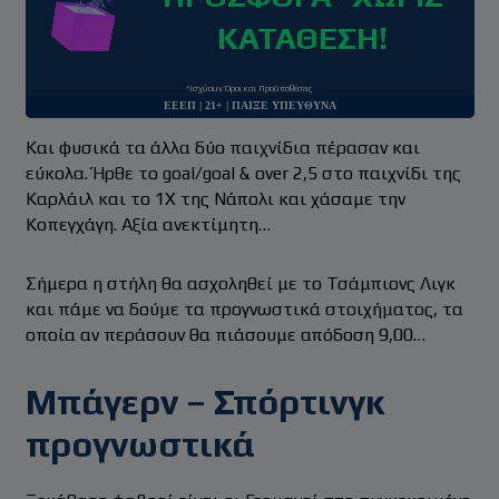
ΚΑΤΑΘΕΣΗ!
*Ισχύουν Όροι και Προϋποθέσεις
ΕΕΕΠ | 21+ | ΠΑΙΞΕ ΥΠΕΥΘΥΝΑ
Και φυσικά τα άλλα δύο παιχνίδια πέρασαν και
εύκολα. Ήρθε το goal/goal & over 2,5 στο παιχνίδι της
Καρλάιλ και το 1Χ της Νάπολι και χάσαμε την
Κοπεγχάγη. Αξία ανεκτίμητη…
Σήμερα η στήλη θα ασχοληθεί με το Τσάμπιονς Λιγκ
και πάμε να δούμε τα προγνωστικά στοιχήματος, τα
οποία αν περάσουν θα πιάσουμε απόδοση 9,00…
Μπάγερν – Σπόρτινγκ
προγνωστικά