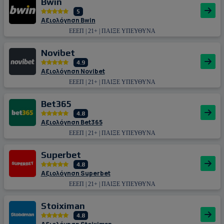
Bwin
5
Αξιολόγηση Bwin
ΕΕΕΠ | 21+ | ΠΑΙΞΕ ΥΠΕΥΘΥΝΑ
Novibet
4.9
Αξιολόγηση Novibet
ΕΕΕΠ | 21+ | ΠΑΙΞΕ ΥΠΕΥΘΥΝΑ
Bet365
4.8
Αξιολόγηση Bet365
ΕΕΕΠ | 21+ | ΠΑΙΞΕ ΥΠΕΥΘΥΝΑ
Superbet
4.8
Αξιολόγηση Superbet
ΕΕΕΠ | 21+ | ΠΑΙΞΕ ΥΠΕΥΘΥΝΑ
Stoiximan
4.8