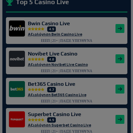
Top 5 Casino Live
Bwin Casino Live
4.9
Αξιολόγηση Bwin Casino Live
ΕΕΕΠ | 21+ | ΠΑΙΞΕ ΥΠΕΥΘΥΝΑ
Novibet Live Casino
4.8
Αξιολόγηση Novibet Live Casino
ΕΕΕΠ | 21+ | ΠΑΙΞΕ ΥΠΕΥΘΥΝΑ
Bet365 Casino Live
4.7
Αξιολόγηση Bet365 Casino Live
ΕΕΕΠ | 21+ | ΠΑΙΞΕ ΥΠΕΥΘΥΝΑ
Superbet Casino Live
4.9
Αξιολόγηση Superbet Casino Live
ΕΕΕΠ | 21+ | ΠΑΙΞΕ ΥΠΕΥΘΥΝΑ