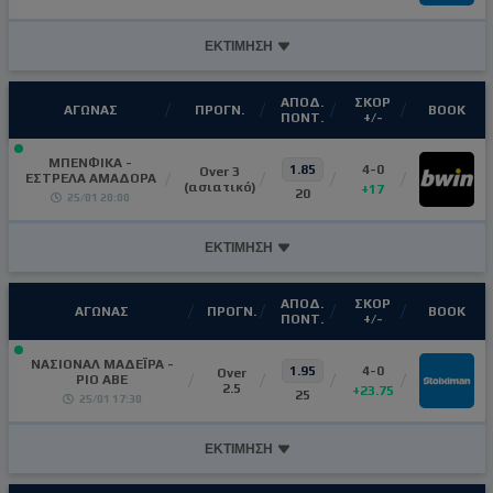
ΕΚΤΙΜΗΣΗ
ΑΠΟΔ.
ΣΚΟΡ
ΑΓΩΝΑΣ
ΠΡΟΓΝ.
ΒΟΟΚ
ΠΟΝΤ.
+/-
ΜΠΕΝΦΙΚΑ -
1.85
4-0
Over 3
ΕΣΤΡΕΛΑ ΑΜΑΔΟΡΑ
(ασιατικό)
+17
20
25/01 20:00
ΕΚΤΙΜΗΣΗ
ΑΠΟΔ.
ΣΚΟΡ
ΑΓΩΝΑΣ
ΠΡΟΓΝ.
ΒΟΟΚ
ΠΟΝΤ.
+/-
ΝΑΣΙΟΝΑΛ ΜΑΔΕΪΡΑ -
1.95
4-0
Over
ΡΙΟ ΑΒΕ
2.5
+23.75
25
25/01 17:30
ΕΚΤΙΜΗΣΗ