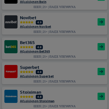
Αξιολόγηση Bwin
ΕΕΕΠ | 21+ | ΠΑΙΞΕ ΥΠΕΥΘΥΝΑ
Novibet
4.9
Αξιολόγηση Novibet
ΕΕΕΠ | 21+ | ΠΑΙΞΕ ΥΠΕΥΘΥΝΑ
Bet365
4.8
Αξιολόγηση Bet365
ΕΕΕΠ | 21+ | ΠΑΙΞΕ ΥΠΕΥΘΥΝΑ
Superbet
4.8
Αξιολόγηση Superbet
ΕΕΕΠ | 21+ | ΠΑΙΞΕ ΥΠΕΥΘΥΝΑ
Stoiximan
4.8
Αξιολόγηση Stoiximan
ΕΕΕΠ | 21+ | ΠΑΙΞΕ ΥΠΕΥΘΥΝΑ