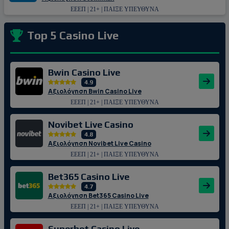
ΕΕΕΠ | 21+ | ΠΑΙΞΕ ΥΠΕΥΘΥΝΑ
Top 5 Casino Live
Bwin Casino Live
4.9
Αξιολόγηση Bwin Casino Live
ΕΕΕΠ | 21+ | ΠΑΙΞΕ ΥΠΕΥΘΥΝΑ
Novibet Live Casino
4.8
Αξιολόγηση Novibet Live Casino
ΕΕΕΠ | 21+ | ΠΑΙΞΕ ΥΠΕΥΘΥΝΑ
Bet365 Casino Live
4.7
Αξιολόγηση Bet365 Casino Live
ΕΕΕΠ | 21+ | ΠΑΙΞΕ ΥΠΕΥΘΥΝΑ
Superbet Casino Live