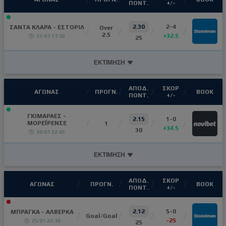
ΠΟΝΤ.
+/-
2.30
2-4
ΣΑΝΤΑ ΚΛΑΡΑ - ΕΣΤΟΡΙΛ
Over
2.5
+32.5
31/01 17:30
25
ΕΚΤΙΜΗΣΗ
ΑΠΟΔ.
ΣΚΟΡ
ΑΓΩΝΑΣ
ΠΡΟΓΝ.
ΒΟΟΚ
ΠΟΝΤ.
+/-
ΓΚΙΜΑΡΑΕΣ -
2.15
1-0
ΜΟΡΕΪΡΕΝΣΕ
1
+34.5
30
30/01 22:45
ΕΚΤΙΜΗΣΗ
ΑΠΟΔ.
ΣΚΟΡ
ΑΓΩΝΑΣ
ΠΡΟΓΝ.
ΒΟΟΚ
ΠΟΝΤ.
+/-
2.12
5-0
ΜΠΡΑΓΚΑ - ΑΛΒΕΡΚΑ
Goal/Goal
-25
25/01 22:30
25