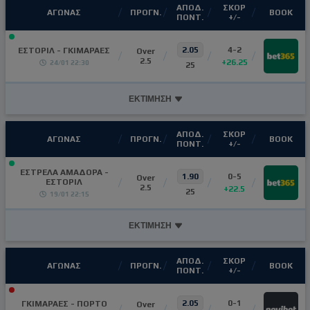
ΑΠΟΔ.
ΣΚΟΡ
ΑΓΩΝΑΣ
ΠΡΟΓΝ.
ΒΟΟΚ
ΠΟΝΤ.
+/-
2.05
4-2
ΕΣΤΟΡΙΛ - ΓΚΙΜΑΡΑΕΣ
Over
2.5
+26.25
24/01 22:30
25
ΕΚΤΙΜΗΣΗ
ΑΠΟΔ.
ΣΚΟΡ
ΑΓΩΝΑΣ
ΠΡΟΓΝ.
ΒΟΟΚ
ΠΟΝΤ.
+/-
ΕΣΤΡΕΛΑ ΑΜΑΔΟΡΑ -
1.90
0-5
Over
ΕΣΤΟΡΙΛ
2.5
+22.5
25
19/01 22:15
ΕΚΤΙΜΗΣΗ
ΑΠΟΔ.
ΣΚΟΡ
ΑΓΩΝΑΣ
ΠΡΟΓΝ.
ΒΟΟΚ
ΠΟΝΤ.
+/-
2.05
0-1
ΓΚΙΜΑΡΑΕΣ - ΠΟΡΤΟ
Over