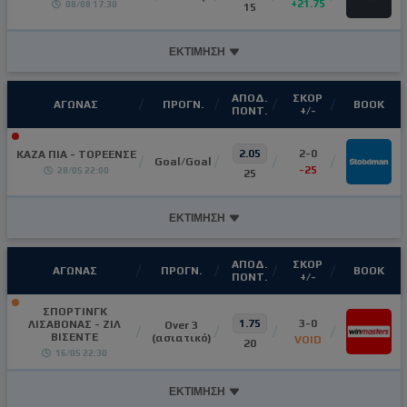
+21.75
08/08 17:30
15
ΕΚΤΙΜΗΣΗ
ΑΠΟΔ.
ΣΚΟΡ
ΑΓΩΝΑΣ
ΠΡΟΓΝ.
ΒΟΟΚ
ΠΟΝΤ.
+/-
2.05
2-0
ΚΑΖΑ ΠΙΑ - ΤΟΡΕΕΝΣΕ
Goal/Goal
-25
28/05 22:00
25
ΕΚΤΙΜΗΣΗ
ΑΠΟΔ.
ΣΚΟΡ
ΑΓΩΝΑΣ
ΠΡΟΓΝ.
ΒΟΟΚ
ΠΟΝΤ.
+/-
ΣΠΟΡΤΙΝΓΚ
1.75
3-0
ΛΙΣΑΒΟΝΑΣ - ΖΙΛ
Over 3
ΒΙΣΕΝΤΕ
(ασιατικό)
VOID
20
16/05 22:30
ΕΚΤΙΜΗΣΗ