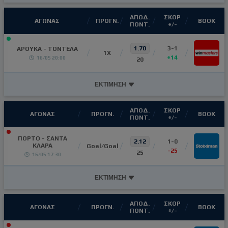
ΑΠΟΔ.
ΣΚΟΡ
ΑΓΩΝΑΣ
ΠΡΟΓΝ.
ΒΟΟΚ
ΠΟΝΤ.
+/-
1.70
3-1
ΑΡΟΥΚΑ - ΤΟΝΤΕΛΑ
1X
+14
16/05 20:00
20
ΕΚΤΙΜΗΣΗ
ΑΠΟΔ.
ΣΚΟΡ
ΑΓΩΝΑΣ
ΠΡΟΓΝ.
ΒΟΟΚ
ΠΟΝΤ.
+/-
ΠΟΡΤΟ - ΣΑΝΤΑ
2.12
1-0
ΚΛΑΡΑ
Goal/Goal
-25
25
16/05 17:30
ΕΚΤΙΜΗΣΗ
ΑΠΟΔ.
ΣΚΟΡ
ΑΓΩΝΑΣ
ΠΡΟΓΝ.
ΒΟΟΚ
ΠΟΝΤ.
+/-