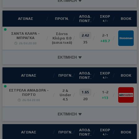
ΕΚΤΙΜΗΣΗ
ΑΠΟΔ.
ΣΚΟΡ
ΑΓΩΝΑΣ
ΠΡΟΓΝ.
ΒΟΟΚ
ΠΟΝΤ.
+/-
ΣΑΝΤΑ ΚΛΑΡΑ -
Σάντα
2.42
2-1
ΜΠΡΑΓΚΑ
Κλάρα 0.0
+49.7
35
(ασιατικό)
26/04 20:00
ΕΚΤΙΜΗΣΗ
ΑΠΟΔ.
ΣΚΟΡ
ΑΓΩΝΑΣ
ΠΡΟΓΝ.
ΒΟΟΚ
ΠΟΝΤ.
+/-
ΕΣΤΡΕΛΑ ΑΜΑΔΟΡΑ -
2 &
1.65
1-2
ΠΟΡΤΟ
Under
+13
20
4.5
26/04 20:00
ΕΚΤΙΜΗΣΗ
ΑΠΟΔ.
ΣΚΟΡ
ΑΓΩΝΑΣ
ΠΡΟΓΝ.
ΒΟΟΚ
ΠΟΝΤ.
+/-