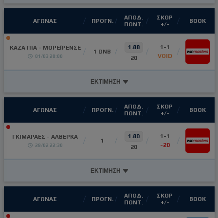
ΑΠΟΔ.
ΣΚΟΡ
ΑΓΩΝΑΣ
ΠΡΟΓΝ.
ΒΟΟΚ
ΠΟΝΤ.
+/-
1.88
1-1
ΚΑΖΑ ΠΙΑ - ΜΟΡΕΪΡΕΝΣΕ
1 DNB
VOID
01/03 20:00
20
ΕΚΤΙΜΗΣΗ
ΑΠΟΔ.
ΣΚΟΡ
ΑΓΩΝΑΣ
ΠΡΟΓΝ.
ΒΟΟΚ
ΠΟΝΤ.
+/-
1.80
1-1
ΓΚΙΜΑΡΑΕΣ - ΑΛΒΕΡΚΑ
1
-20
28/02 22:30
20
ΕΚΤΙΜΗΣΗ
ΑΠΟΔ.
ΣΚΟΡ
ΑΓΩΝΑΣ
ΠΡΟΓΝ.
ΒΟΟΚ
ΠΟΝΤ.
+/-