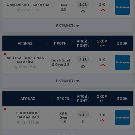
2.02
2-0
ΦΑΜΑΛΙΚΑΟ - ΚΑΖΑ ΠΙΑ
Over
2.5
-25
23/02 22:15
25
ΕΚΤΙΜΗΣΗ
ΑΠΟΔ.
ΣΚΟΡ
ΑΓΩΝΑΣ
ΠΡΟΓΝ.
ΒΟΟΚ
ΠΟΝΤ.
+/-
ΑΡΟΥΚΑ - ΝΑΣΙΟΝΑΛ
2.18
3-0
Goal/Goal
ΜΑΔΕΪΡΑ
& Over 2.5
-25
25
21/02 17:30
ΕΚΤΙΜΗΣΗ
ΑΠΟΔ.
ΣΚΟΡ
ΑΓΩΝΑΣ
ΠΡΟΓΝ.
ΒΟΟΚ
ΠΟΝΤ.
+/-
ΣΠΟΡΤΙΝΓΚ -
X2 &
5.10
1-0
ΦΑΜΑΛΙΚΑΟ
Over
-5
5
1.5
15/02 22:30