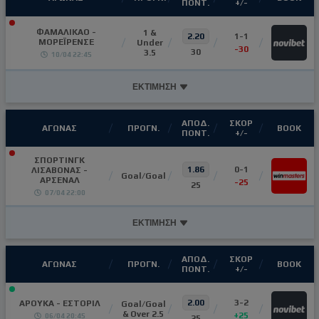
ΠΟΝΤ.
+/-
ΦΑΜΑΛΙΚΑΟ -
1 &
2.20
1-1
ΜΟΡΕΪΡΕΝΣΕ
Under
-30
30
3.5
10/04 22:45
ΕΚΤΙΜΗΣΗ
ΑΠΟΔ.
ΣΚΟΡ
ΑΓΩΝΑΣ
ΠΡΟΓΝ.
ΒΟΟΚ
ΠΟΝΤ.
+/-
ΣΠΟΡΤΙΝΓΚ
1.86
0-1
ΛΙΣΑΒΟΝΑΣ -
Goal/Goal
ΑΡΣΕΝΑΛ
-25
25
07/04 22:00
ΕΚΤΙΜΗΣΗ
ΑΠΟΔ.
ΣΚΟΡ
ΑΓΩΝΑΣ
ΠΡΟΓΝ.
ΒΟΟΚ
ΠΟΝΤ.
+/-
2.00
3-2
ΑΡΟΥΚΑ - ΕΣΤΟΡΙΛ
Goal/Goal
& Over 2.5
+25
06/04 20:45
25