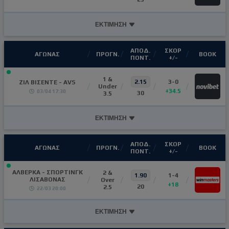
ΕΚΤΙΜΗΣΗ
ΑΠΟΔ.
ΣΚΟΡ
ΑΓΩΝΑΣ
ΠΡΟΓΝ.
ΒΟΟΚ
ΠΟΝΤ.
+/-
1 &
2.15
3-0
ΖΙΛ ΒΙΣΕΝΤΕ - AVS
Under
+34.5
03/04 17:30
30
3.5
ΕΚΤΙΜΗΣΗ
ΑΠΟΔ.
ΣΚΟΡ
ΑΓΩΝΑΣ
ΠΡΟΓΝ.
ΒΟΟΚ
ΠΟΝΤ.
+/-
ΑΛΒΕΡΚΑ - ΣΠΟΡΤΙΝΓΚ
2 &
1.90
1-4
ΛΙΣΑΒΟΝΑΣ
Over
+18
20
2.5
22/03 20:00
ΕΚΤΙΜΗΣΗ