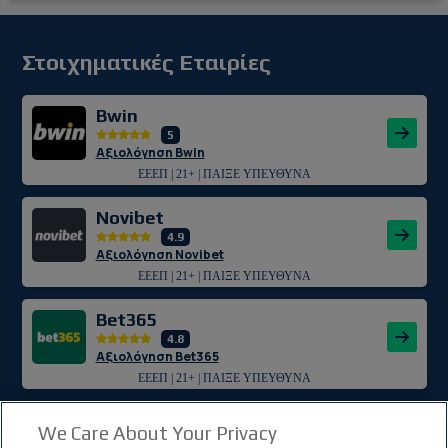
Στοιχηματικές Εταιρίες
Bwin
5
Αξιολόγηση Bwin
ΕΕΕΠ | 21+ | ΠΑΙΞΕ ΥΠΕΥΘΥΝΑ
Novibet
4.9
Αξιολόγηση Novibet
ΕΕΕΠ | 21+ | ΠΑΙΞΕ ΥΠΕΥΘΥΝΑ
Bet365
4.8
Αξιολόγηση Bet365
ΕΕΕΠ | 21+ | ΠΑΙΞΕ ΥΠΕΥΘΥΝΑ
Superbet
We Care About Your Privacy
4.8