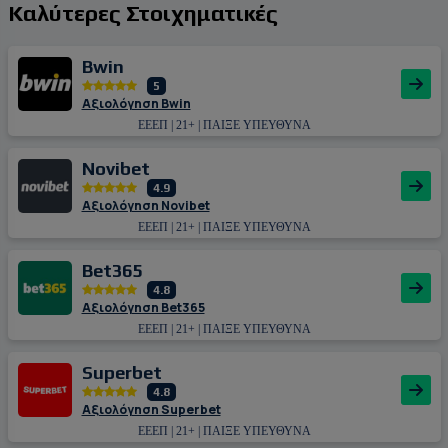
Καλύτερες Στοιχηματικές
Bwin
5
Αξιολόγηση Bwin
ΕΕΕΠ | 21+ | ΠΑΙΞΕ ΥΠΕΥΘΥΝΑ
Novibet
4.9
Αξιολόγηση Novibet
ΕΕΕΠ | 21+ | ΠΑΙΞΕ ΥΠΕΥΘΥΝΑ
Bet365
4.8
Αξιολόγηση Bet365
ΕΕΕΠ | 21+ | ΠΑΙΞΕ ΥΠΕΥΘΥΝΑ
Superbet
4.8
Αξιολόγηση Superbet
ΕΕΕΠ | 21+ | ΠΑΙΞΕ ΥΠΕΥΘΥΝΑ