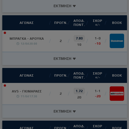
ΕΚΤΙΜΗΣΗ
ΑΠΟΔ.
ΣΚΟΡ
ΑΓΩΝΑΣ
ΠΡΟΓΝ.
ΒΟΟΚ
ΠΟΝΤ.
+/-
7.80
1-0
ΜΠΡΑΓΚΑ - ΑΡΟΥΚΑ
2
-10
12/04 20:00
10
ΕΚΤΙΜΗΣΗ
ΑΠΟΔ.
ΣΚΟΡ
ΑΓΩΝΑΣ
ΠΡΟΓΝ.
ΒΟΟΚ
ΠΟΝΤ.
+/-
1.72
1-1
AVS - ΓΚΙΜΑΡΑΕΣ
2
-20
11/04 17:30
20
ΕΚΤΙΜΗΣΗ
ΑΠΟΔ.
ΣΚΟΡ
ΑΓΩΝΑΣ
ΠΡΟΓΝ.
ΒΟΟΚ