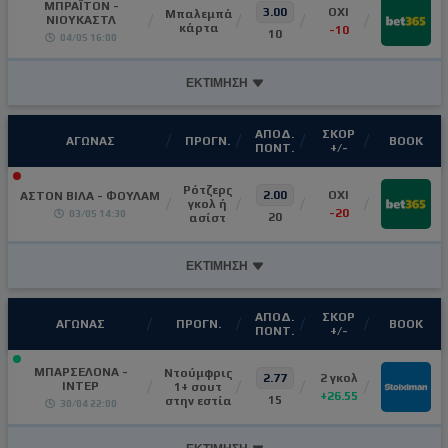
ΜΠΡΑΪΤΟΝ -
3.00
ΟΧΙ
Μπαλεμπά
ΝΙΟΥΚΑΣΤΛ
κάρτα
-10
10
04/05 16:00
ΕΚΤΙΜΗΣΗ
ΑΠΟΔ.
ΣΚΟΡ
ΑΓΩΝΑΣ
ΠΡΟΓΝ.
ΒΟΟΚ
ΠΟΝΤ.
+/-
Ρότζερς
2.00
ΟΧΙ
ΑΣΤΟΝ ΒΙΛΑ - ΦΟΥΛΑΜ
γκολ ή
-20
03/05 14:30
20
ασίστ
ΕΚΤΙΜΗΣΗ
ΑΠΟΔ.
ΣΚΟΡ
ΑΓΩΝΑΣ
ΠΡΟΓΝ.
ΒΟΟΚ
ΠΟΝΤ.
+/-
ΜΠΑΡΣΕΛΟΝΑ -
Ντούμφρις
2.77
2 γκολ
ΙΝΤΕΡ
1+ σουτ
+26.55
15
στην εστία
30/04 22:00