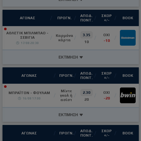
ΑΠΟΔ.
ΣΚΟΡ
ΑΓΩΝΑΣ
ΠΡΟΓΝ.
ΒΟΟΚ
ΠΟΝΤ.
+/-
ΑΘΛΕΤΙΚ ΜΠΙΛΜΠΑΟ -
3.35
ΟΧΙ
Καρμόνα
ΣΕΒΙΓΙΑ
κάρτα
-10
10
17/08 20:30
ΕΚΤΙΜΗΣΗ
ΑΠΟΔ.
ΣΚΟΡ
ΑΓΩΝΑΣ
ΠΡΟΓΝ.
ΒΟΟΚ
ΠΟΝΤ.
+/-
Μίντε
2.30
ΟΧΙ
ΜΠΡΑΪΤΟΝ - ΦΟΥΛΑΜ
γκολ ή
-20
16/08 17:00
20
ασίστ
ΕΚΤΙΜΗΣΗ
ΑΠΟΔ.
ΣΚΟΡ
ΑΓΩΝΑΣ
ΠΡΟΓΝ.
ΒΟΟΚ
ΠΟΝΤ.
+/-