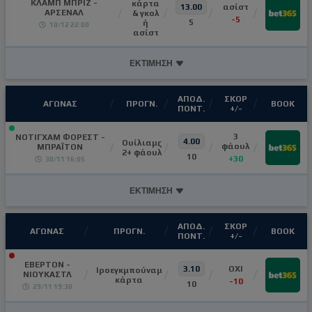
ΚΛΑΜΠ ΜΠΡΙΖ -
κάρτα
13.00
ασίστ
ΑΡΣΕΝΑΛ
& γκολ
-5
5
ή
10/12 22:00
ασίστ
ΕΚΤΙΜΗΣΗ
ΑΠΟΔ.
ΣΚΟΡ
ΑΓΩΝΑΣ
ΠΡΟΓΝ.
ΒΟΟΚ
ΠΟΝΤ.
+/-
3
ΝΟΤΙΓΧΑΜ ΦΟΡΕΣΤ -
4.00
Ουίλιαμς
φάουλ
ΜΠΡΑΪΤΟΝ
2+ φάουλ
10
+30
30/11 16:05
ΕΚΤΙΜΗΣΗ
ΑΠΟΔ.
ΣΚΟΡ
ΑΓΩΝΑΣ
ΠΡΟΓΝ.
ΒΟΟΚ
ΠΟΝΤ.
+/-
ΕΒΕΡΤΟΝ -
3.10
ΟΧΙ
Ιροεγκμπούναμ
ΝΙΟΥΚΑΣΤΛ
κάρτα
-10
10
29/11 19:30