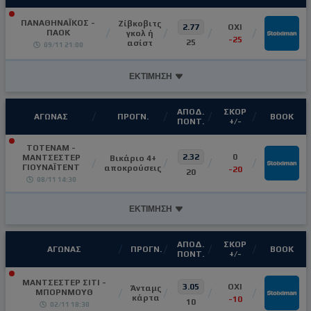
ΠΑΝΑΘΗΝΑΪΚΟΣ -
Ζίβκοβιτς
2.77
OXI
ΠΑΟΚ
γκολ ή
-25
25
ασίστ
09/11 21:00
ΕΚΤΙΜΗΣΗ
ΑΠΟΔ.
ΣΚΟΡ
ΑΓΩΝΑΣ
ΠΡΟΓΝ.
ΒΟΟΚ
ΠΟΝΤ.
+/-
ΤΟΤΕΝΑΜ -
2.32
0
ΜΑΝΤΣΕΣΤΕΡ
Βικάριο 4+
ΓΙΟΥΝΑΪΤΕΝΤ
αποκρούσεις
-20
20
08/11 14:30
ΕΚΤΙΜΗΣΗ
ΑΠΟΔ.
ΣΚΟΡ
ΑΓΩΝΑΣ
ΠΡΟΓΝ.
ΒΟΟΚ
ΠΟΝΤ.
+/-
ΜΑΝΤΣΕΣΤΕΡ ΣΙΤΙ -
3.05
OXI
Άνταμς
ΜΠΟΡΝΜΟΥΘ
κάρτα
-10
10
02/11 18:30