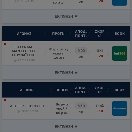
-20
23/05 21:45
20
εστία
ΕΚΤΙΜΗΣΗ
ΑΠΟΔ.
ΣΚΟΡ
ΑΓΩΝΑΣ
ΠΡΟΓΝ.
ΒΟΟΚ
ΠΟΝΤ.
+/-
ΤΟΤΕΝΑΜ -
Φερνάντες
2.00
OXI
ΜΑΝΤΣΕΣΤΕΡ
γκολ ή
ΓΙΟΥΝΑΪΤΕΝΤ
-20
20
ασίστ
21/05 22:00
ΕΚΤΙΜΗΣΗ
ΑΠΟΔ.
ΣΚΟΡ
ΑΓΩΝΑΣ
ΠΡΟΓΝ.
ΒΟΟΚ
ΠΟΝΤ.
+/-
Βάρντι
6.30
Γκολ
ΛΕΣΤΕΡ - ΙΠΣΟΥΙΤΣ
γκολ +
-10
18/05 17:00
10
κάρτα
ΕΚΤΙΜΗΣΗ