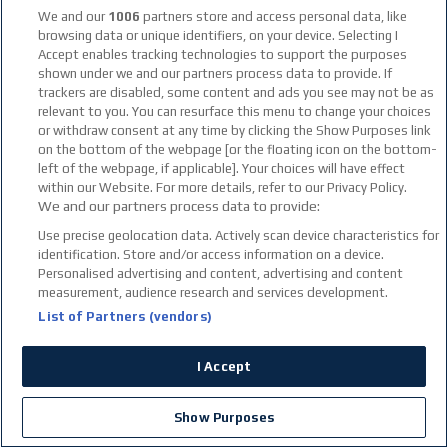
We and our
1006
partners store and access personal data, like
Bet365
browsing data or unique identifiers, on your device. Selecting I
4.8
Accept enables tracking technologies to support the purposes
Αξιολόγηση Bet365
shown under we and our partners process data to provide. If
trackers are disabled, some content and ads you see may not be as
ΕΕΕΠ | 21+ | ΠΑΙΞΕ ΥΠΕΥΘΥΝΑ
relevant to you. You can resurface this menu to change your choices
or withdraw consent at any time by clicking the Show Purposes link
Superbet
on the bottom of the webpage [or the floating icon on the bottom-
4.8
left of the webpage, if applicable]. Your choices will have effect
Αξιολόγηση Superbet
within our Website. For more details, refer to our Privacy Policy.
ΕΕΕΠ | 21+ | ΠΑΙΞΕ ΥΠΕΥΘΥΝΑ
We and our partners process data to provide:
Stoiximan
Use precise geolocation data. Actively scan device characteristics for
identification. Store and/or access information on a device.
4.8
Personalised advertising and content, advertising and content
Αξιολόγηση Stoiximan
measurement, audience research and services development.
ΕΕΕΠ | 21+ | ΠΑΙΞΕ ΥΠΕΥΘΥΝΑ
List of Partners (vendors)
Πρόσφατα
I Accept
TΙ ΝΑ ΠΑΙΞΩ ΣΗΜΕΡΑ ΣΤΟ ΣΤΟΙΧΗΜΑ
ΠΑ 07/08
ΠΑΙΞΕ ΝΟΜΙΜΑ
Show Purposes
*Ισχύουν Όροι & Προϋποθέσεις