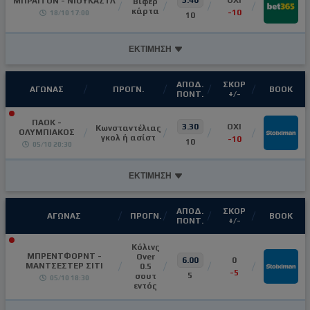
3.40
ΟΧΙ
ΜΠΡΑΪΤΟΝ - ΝΙΟΥΚΑΣΤΛ
Βίφερ
κάρτα
-10
18/10 17:00
10
ΕΚΤΙΜΗΣΗ
ΑΠΟΔ.
ΣΚΟΡ
ΑΓΩΝΑΣ
ΠΡΟΓΝ.
ΒΟΟΚ
ΠΟΝΤ.
+/-
ΠΑΟΚ -
3.30
OXI
Κωνσταντέλιας
ΟΛΥΜΠΙΑΚΟΣ
γκολ ή ασίστ
-10
10
05/10 20:30
ΕΚΤΙΜΗΣΗ
ΑΠΟΔ.
ΣΚΟΡ
ΑΓΩΝΑΣ
ΠΡΟΓΝ.
ΒΟΟΚ
ΠΟΝΤ.
+/-
Κόλινς
ΜΠΡΕΝΤΦΟΡΝΤ -
Over
6.00
0
ΜΑΝΤΣΕΣΤΕΡ ΣΙΤΙ
0.5
-5
5
σουτ
05/10 18:30
εντός