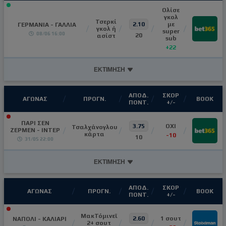
Ολίσε
γκολ
Τσερκί
2.10
με
ΓΕΡΜΑΝΙΑ - ΓΑΛΛΙΑ
γκολ ή
super
08/06 16:00
20
ασίστ
sub
+22
ΕΚΤΙΜΗΣΗ
ΑΠΟΔ.
ΣΚΟΡ
ΑΓΩΝΑΣ
ΠΡΟΓΝ.
ΒΟΟΚ
ΠΟΝΤ.
+/-
ΠΑΡΙ ΣΕΝ
3.75
OXI
Τσαλχάνογλου
ΖΕΡΜΕΝ - ΙΝΤΕΡ
κάρτα
-10
10
31/05 22:00
ΕΚΤΙΜΗΣΗ
ΑΠΟΔ.
ΣΚΟΡ
ΑΓΩΝΑΣ
ΠΡΟΓΝ.
ΒΟΟΚ
ΠΟΝΤ.
+/-
ΜακΤόμινεϊ
2.60
1 σουτ
ΝΑΠΟΛΙ - ΚΑΛΙΑΡΙ
2+ σουτ