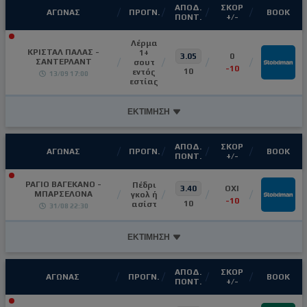
ΑΠΟΔ.
ΣΚΟΡ
ΑΓΩΝΑΣ
ΠΡΟΓΝ.
ΒΟΟΚ
ΠΟΝΤ.
+/-
Λέρμα
ΚΡΙΣΤΑΛ ΠΑΛΑΣ -
1+
3.05
0
ΣΑΝΤΕΡΛΑΝΤ
σουτ
-10
10
εντός
13/09 17:00
εστίας
ΕΚΤΙΜΗΣΗ
ΑΠΟΔ.
ΣΚΟΡ
ΑΓΩΝΑΣ
ΠΡΟΓΝ.
ΒΟΟΚ
ΠΟΝΤ.
+/-
ΡΑΓΙΟ ΒΑΓΕΚΑΝΟ -
Πέδρι
3.40
OXI
ΜΠΑΡΣΕΛΟΝΑ
γκολ ή
-10
10
ασίστ
31/08 22:30
ΕΚΤΙΜΗΣΗ
ΑΠΟΔ.
ΣΚΟΡ
ΑΓΩΝΑΣ
ΠΡΟΓΝ.
ΒΟΟΚ
ΠΟΝΤ.
+/-