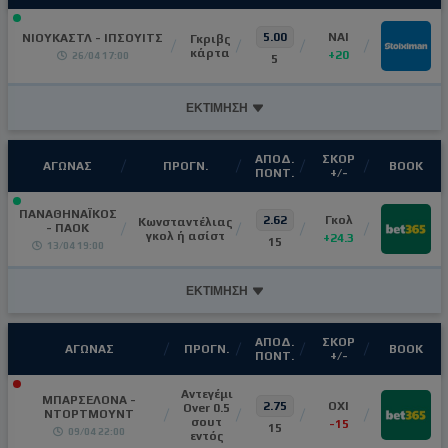
5.00
NAI
ΝΙΟΥΚΑΣΤΛ - ΙΠΣΟΥΙΤΣ
Γκριβς
κάρτα
+20
26/04 17:00
5
ΕΚΤΙΜΗΣΗ
ΑΠΟΔ.
ΣΚΟΡ
ΑΓΩΝΑΣ
ΠΡΟΓΝ.
ΒΟΟΚ
ΠΟΝΤ.
+/-
ΠΑΝΑΘΗΝΑΪΚΟΣ
2.62
Γκολ
Κωνσταντέλιας
- ΠΑΟΚ
γκολ ή ασίστ
+24.3
15
13/04 19:00
ΕΚΤΙΜΗΣΗ
ΑΠΟΔ.
ΣΚΟΡ
ΑΓΩΝΑΣ
ΠΡΟΓΝ.
ΒΟΟΚ
ΠΟΝΤ.
+/-
Αντεγέμι
ΜΠΑΡΣΕΛΟΝΑ -
2.75
ΟΧΙ
Over 0.5
ΝΤΟΡΤΜΟΥΝΤ
σουτ
-15
15
09/04 22:00
εντός