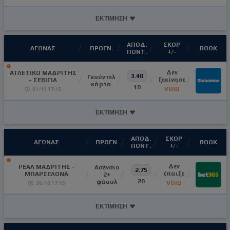
ΕΚΤΙΜΗΣΗ
ΑΠΟΔ.
ΣΚΟΡ
ΑΓΩΝΑΣ
ΠΡΟΓΝ.
ΒΟΟΚ
ΠΟΝΤ.
+/-
Δεν
ΑΤΛΕΤΙΚΟ ΜΑΔΡΙΤΗΣ
3.40
Γκούντελ
ξεκίνησε
- ΣΕΒΙΓΙΑ
κάρτα
10
VOID
01/11 17:15
ΕΚΤΙΜΗΣΗ
ΑΠΟΔ.
ΣΚΟΡ
ΑΓΩΝΑΣ
ΠΡΟΓΝ.
ΒΟΟΚ
ΠΟΝΤ.
+/-
Δεν
ΡΕΑΛ ΜΑΔΡΙΤΗΣ -
Ασένσιο
2.75
έπαιξε
ΜΠΑΡΣΕΛΟΝΑ
2+
20
φάουλ
VOID
26/10 17:15
ΕΚΤΙΜΗΣΗ