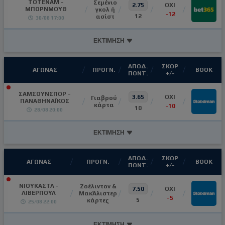
ΤΟΤΕΝΑΜ -
Σεμένιο
2.75
ΟΧΙ
ΜΠΟΡΝΜΟΥΘ
γκολ ή
-12
12
ασίστ
30/08 17:00
ΕΚΤΙΜΗΣΗ
ΑΠΟΔ.
ΣΚΟΡ
ΑΓΩΝΑΣ
ΠΡΟΓΝ.
ΒΟΟΚ
ΠΟΝΤ.
+/-
ΣΑΜΣΟΥΝΣΠΟΡ -
3.65
OXI
Γιαβρού
ΠΑΝΑΘΗΝΑΪΚΟΣ
κάρτα
-10
10
28/08 20:00
ΕΚΤΙΜΗΣΗ
ΑΠΟΔ.
ΣΚΟΡ
ΑΓΩΝΑΣ
ΠΡΟΓΝ.
ΒΟΟΚ
ΠΟΝΤ.
+/-
ΝΙΟΥΚΑΣΤΛ -
Ζοέλιντον &
7.50
OXI
ΛΙΒΕΡΠΟΥΛ
ΜακΆλιστερ
-5
5
κάρτες
25/08 22:00
ΕΚΤΙΜΗΣΗ