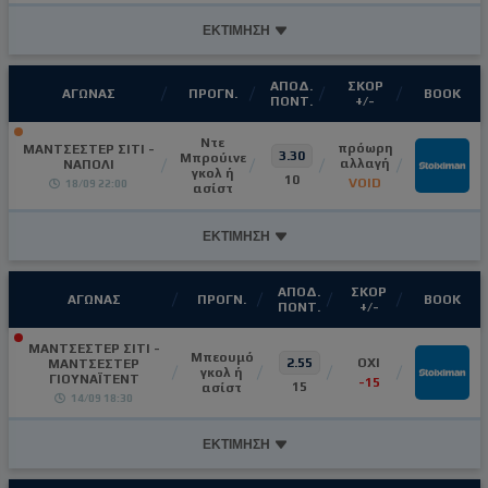
ΕΚΤΙΜΗΣΗ
ΑΠΟΔ.
ΣΚΟΡ
ΑΓΩΝΑΣ
ΠΡΟΓΝ.
ΒΟΟΚ
ΠΟΝΤ.
+/-
Ντε
πρόωρη
ΜΑΝΤΣΕΣΤΕΡ ΣΙΤΙ -
3.30
Μπρούινε
αλλαγή
ΝΑΠΟΛΙ
γκολ ή
10
VOID
18/09 22:00
ασίστ
ΕΚΤΙΜΗΣΗ
ΑΠΟΔ.
ΣΚΟΡ
ΑΓΩΝΑΣ
ΠΡΟΓΝ.
ΒΟΟΚ
ΠΟΝΤ.
+/-
ΜΑΝΤΣΕΣΤΕΡ ΣΙΤΙ -
Μπεουμό
2.55
OXI
ΜΑΝΤΣΕΣΤΕΡ
γκολ ή
ΓΙΟΥΝΑΪΤΕΝΤ
-15
15
ασίστ
14/09 18:30
ΕΚΤΙΜΗΣΗ