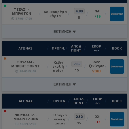
ΤΣΕΛΣΙ -
4.80
NAI
Κουκουρέγια
ΜΠΡΑΪΤΟΝ
κάρτα
+19
5
27/09 17:00
ΕΚΤΙΜΗΣΗ
ΑΠΟΔ.
ΣΚΟΡ
ΑΓΩΝΑΣ
ΠΡΟΓΝ.
ΒΟΟΚ
ΠΟΝΤ.
+/-
Δεν
ΦΟΥΛΑΜ -
Κέβιν
2.82
ξεκίνησε
ΜΠΡΕΝΤΦΟΡΝΤ
γκολ ή
15
ασίστ
VOID
20/09 22:00
ΕΚΤΙΜΗΣΗ
ΑΠΟΔ.
ΣΚΟΡ
ΑΓΩΝΑΣ
ΠΡΟΓΝ.
ΒΟΟΚ
ΠΟΝΤ.
+/-
ΝΙΟΥΚΑΣΤΛ -
Ελάνγκα
2.32
OXI
ΜΠΑΡΣΕΛΟΝΑ
γκολ ή
-15
15
ασίστ
18/09 22:00