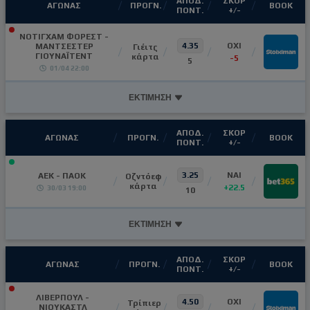
ΑΠΟΔ.
ΣΚΟΡ
ΑΓΩΝΑΣ
ΠΡΟΓΝ.
ΒΟΟΚ
ΠΟΝΤ.
+/-
ΝΟΤΙΓΧΑΜ ΦΟΡΕΣΤ -
4.35
ΟΧΙ
ΜΑΝΤΣΕΣΤΕΡ
Γιέιτς
ΓΙΟΥΝΑΪΤΕΝΤ
κάρτα
-5
5
01/04 22:00
ΕΚΤΙΜΗΣΗ
ΑΠΟΔ.
ΣΚΟΡ
ΑΓΩΝΑΣ
ΠΡΟΓΝ.
ΒΟΟΚ
ΠΟΝΤ.
+/-
3.25
ΝΑΙ
AEK - ΠΑΟΚ
Οζντόεφ
κάρτα
+22.5
30/03 19:00
10
ΕΚΤΙΜΗΣΗ
ΑΠΟΔ.
ΣΚΟΡ
ΑΓΩΝΑΣ
ΠΡΟΓΝ.
ΒΟΟΚ
ΠΟΝΤ.
+/-
ΛΙΒΕΡΠΟΥΛ -
4.50
OXI
Τρίπιερ
ΝΙΟΥΚΑΣΤΛ